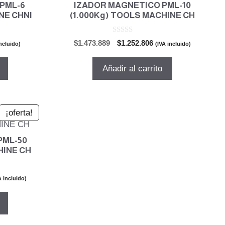
PML-6
IZADOR MAGNETICO PML-10
NE CHNI
(1.000Kg) TOOLS MACHINE CH
0
El
El
$
1.473.889
$
1.252.806
incluido)
(IVA incluido)
d
io
precio
precio
e
5
al
original
actual
Añadir al carrito
era:
es:
.944.
$1.473.889.
$1.252.806.
¡oferta!
PML-50
HINE CH
A incluido)
cio
ual
048.619.