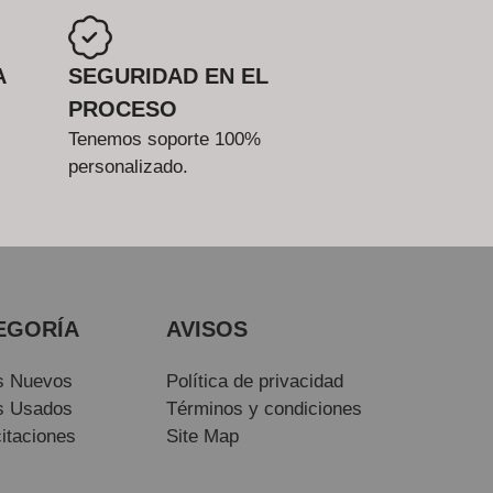
A
SEGURIDAD EN EL
PROCESO
Tenemos soporte 100%
personalizado.
EGORÍA
AVISOS
s Nuevos
Política de privacidad
s Usados
Términos y condiciones
itaciones
Site Map