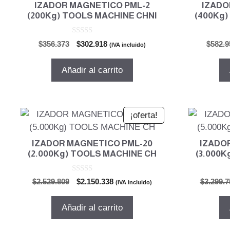
IZADOR MAGNETICO PML-2
IZADO
(200Kg) TOOLS MACHINE CHNI
(400Kg)
0
El
El
$
356.373
$
302.918
$
582.9
(IVA incluido)
d
precio
precio
e
5
original
actual
Añadir al carrito
era:
es:
$356.373.
$302.918.
¡oferta!
IZADOR MAGNETICO PML-20
IZADO
(2.000Kg) TOOLS MACHINE CH
(3.000
0
El
El
$
2.529.809
$
2.150.338
$
3.299.7
(IVA incluido)
d
precio
precio
e
5
original
actual
Añadir al carrito
era:
es:
$2.529.809.
$2.150.338.