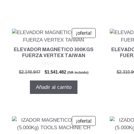
¡oferta!
ELEVADOR MAGNETICO 300KGS
ELEVADO
FUERZA VERTEX TAIWAN
FUER
0
El
El
$
2.140.947
$
1.541.482
$
2.310.9
(IVA incluido)
d
precio
precio
e
5
original
actual
Añadir al carrito
era:
es:
$2.140.947.
$1.541.482.
¡oferta!