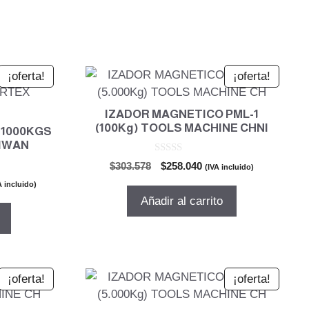
¡oferta!
¡oferta!
IZADOR MAGNETICO PML-1
(100Kg) TOOLS MACHINE CHNI
 1000KGS
AIWAN
0
El
El
$
303.578
$
258.040
(IVA incluido)
d
precio
precio
e
A incluido)
5
original
actual
cio
Añadir al carrito
era:
es:
ual
$303.578.
$258.040.
125.139.
¡oferta!
¡oferta!