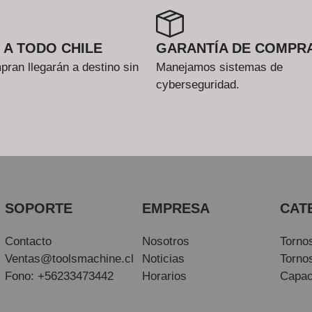
 A TODO CHILE
GARANTÍA DE COMPR
ran llegarán a destino sin
Manejamos sistemas de
cyberseguridad.
SOPORTE
EMPRESA
CAT
Contacto
Nosotros
Torno
Ventas@toolsmachine.cl
Noticias
Torno
Fono: +56233473442
Horarios
Capac