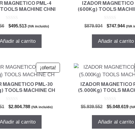
R MAGNETICO PML-4
IZADOR MAGNETICO 
 TOOLS MACHINE CHNI
(600Kg) TOOLS MACHI
0
0
El
El
El
El
56
$
495.513
$
879.934
$
747.944
(IVA incluido)
(IVA 
d
d
precio
precio
precio
prec
e
e
5
5
original
actual
original
actu
Añadir al carrito
Añadir al carrito
era:
es:
era:
es:
$582.956.
$495.513.
$879.934.
$747
¡oferta!
R MAGNETICO PML-30
IZADOR MAGNETICO 
Kg) TOOLS MACHINE CH
(5.000Kg) TOOLS MAC
0
0
El
El
El
El
51
$
2.804.788
$
5.939.552
$
5.048.619
(IVA incluido)
(IV
d
d
precio
precio
precio
pre
e
e
5
5
original
actual
original
act
Añadir al carrito
Añadir al carrito
era:
es:
era:
es:
$3.299.751.
$2.804.788.
$5.939.552.
$5.