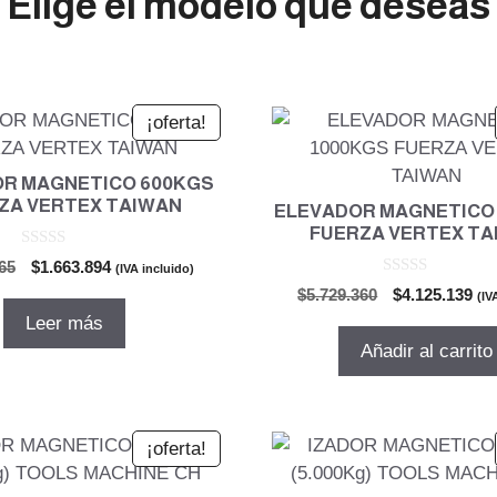
Elige el modelo que deseas
¡oferta!
R MAGNETICO 600KGS
ZA VERTEX TAIWAN
ELEVADOR MAGNETICO
FUERZA VERTEX T
0
El
El
65
$
1.663.894
(IVA incluido)
d
0
precio
precio
e
El
El
$
5.729.360
$
4.125.139
(IV
d
5
original
actual
precio
pre
e
Leer más
5
era:
es:
original
act
Añadir al carrito
$2.310.965.
$1.663.894.
era:
es:
$5.729.360.
$4.
¡oferta!