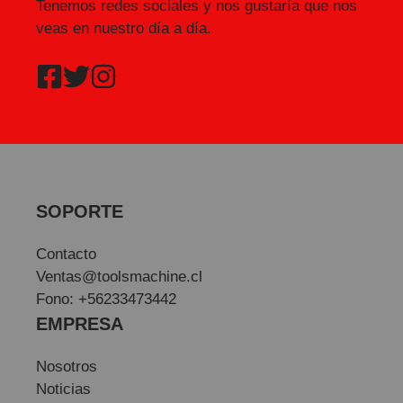
Tenemos redes sociales y nos gustaría que nos
veas en nuestro día a día.
SOPORTE
Contacto
Ventas@toolsmachine.cl
Fono: +56233473442
EMPRESA
Nosotros
Noticias