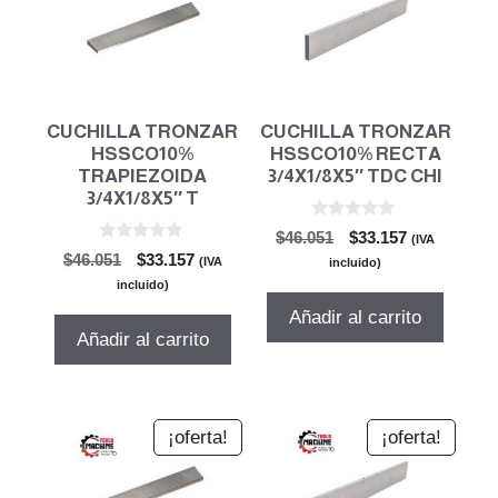
CUCHILLA TRONZAR
CUCHILLA TRONZAR
HSSCO10%
HSSCO10% RECTA
TRAPIEZOIDA
3/4X1/8X5″ TDC CHI
3/4X1/8X5″ T
0
El
El
$
46.051
$
33.157
(IVA
d
0
El
El
$
46.051
$
33.157
precio
precio
e
(IVA
incluido)
d
5
precio
precio
original
actual
e
incluido)
5
original
actual
era:
es:
Añadir al carrito
era:
es:
$46.051.
$33.157.
Añadir al carrito
$46.051.
$33.157.
¡oferta!
¡oferta!