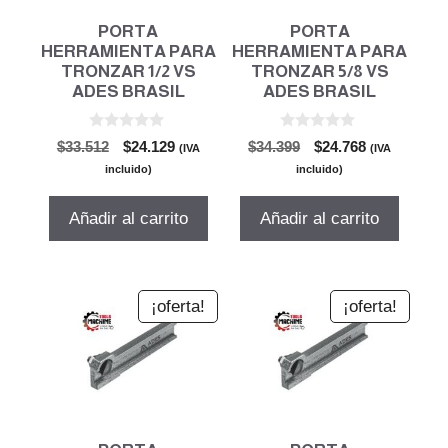
PORTA
PORTA
HERRAMIENTA PARA
HERRAMIENTA PARA
TRONZAR 1/2 VS
TRONZAR 5/8 VS
ADES BRASIL
ADES BRASIL
0
0
El
El
El
El
$
33.512
$
24.129
$
34.399
$
24.768
(IVA
(IVA
d
d
precio
precio
precio
precio
e
e
incluido)
incluido)
5
5
original
actual
original
actual
era:
es:
era:
es:
Añadir al carrito
Añadir al carrito
$33.512.
$24.129.
$34.399.
$24.768.
¡oferta!
¡oferta!