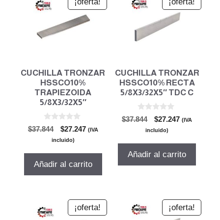
¡oferta!
¡oferta!
CUCHILLA TRONZAR
CUCHILLA TRONZAR
HSSCO10%
HSSCO10% RECTA
TRAPIEZOIDA
5/8X3/32X5″ TDC C
5/8X3/32X5″
0
El
El
$
37.844
$
27.247
(IVA
d
0
El
El
$
37.844
$
27.247
precio
precio
e
(IVA
incluido)
d
5
precio
precio
original
actual
e
incluido)
5
original
actual
era:
es:
Añadir al carrito
era:
es:
$37.844.
$27.247.
Añadir al carrito
$37.844.
$27.247.
¡oferta!
¡oferta!