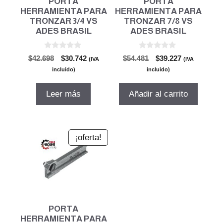
PORTA
PORTA
HERRAMIENTA PARA
HERRAMIENTA PARA
TRONZAR 3/4 VS
TRONZAR 7/8 VS
ADES BRASIL
ADES BRASIL
0
0
El
El
El
El
$
42.698
$
30.742
$
54.481
$
39.227
(IVA
(IVA
d
d
precio
precio
precio
precio
e
e
incluido)
incluido)
5
5
original
actual
original
actual
era:
es:
era:
es:
Leer más
Añadir al carrito
$42.698.
$30.742.
$54.481.
$39.227.
¡oferta!
PORTA
HERRAMIENTA PARA