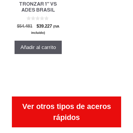
TRONZAR 1″ VS
ADES BRASIL
0
El
El
$
54.481
$
39.227
(IVA
d
precio
precio
e
incluido)
5
original
actual
era:
es:
Añadir al carrito
$54.481.
$39.227.
Ver otros tipos de aceros
rápidos