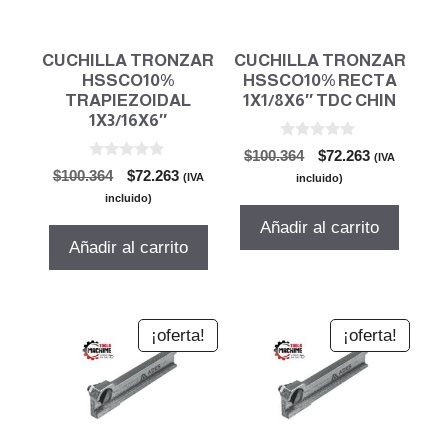
CUCHILLA TRONZAR
CUCHILLA TRONZAR
HSSCO10%
HSSCO10% RECTA
TRAPIEZOIDAL
1X1/8X6″ TDC CHIN
1X3/16X6″
0
El
El
$
100.364
$
72.263
(IVA
d
0
El
El
$
100.364
$
72.263
precio
precio
e
(IVA
incluido)
d
5
precio
precio
original
actual
e
incluido)
5
original
actual
era:
es:
Añadir al carrito
era:
es:
$100.364.
$72.263.
Añadir al carrito
$100.364.
$72.263.
¡oferta!
¡oferta!