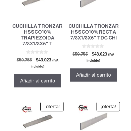
CUCHILLA TRONZAR
CUCHILLA TRONZAR
HSSCO10%
HSSCO10% RECTA
TRAPIEZOIDA
7/8X1/8X6″ TDC CHI
7/8X1/8X6″ T
0
El
El
$
59.755
$
43.023
(IVA
d
0
El
El
$
59.755
$
43.023
precio
precio
e
(IVA
incluido)
d
5
precio
precio
original
actual
e
incluido)
5
original
actual
era:
es:
Añadir al carrito
era:
es:
$59.755.
$43.023.
Añadir al carrito
$59.755.
$43.023.
¡oferta!
¡oferta!