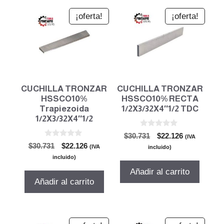
¡oferta!
¡oferta!
CUCHILLA TRONZAR
CUCHILLA TRONZAR
HSSCO10%
HSSCO10% RECTA
Trapiezoida
1/2X3/32X4″1/2 TDC
1/2X3/32X4″1/2
0
El
El
$
30.731
$
22.126
(IVA
d
0
El
El
$
30.731
$
22.126
precio
precio
e
(IVA
incluido)
d
5
precio
precio
original
actual
e
incluido)
5
original
actual
era:
es:
Añadir al carrito
era:
es:
$30.731.
$22.126.
Añadir al carrito
$30.731.
$22.126.