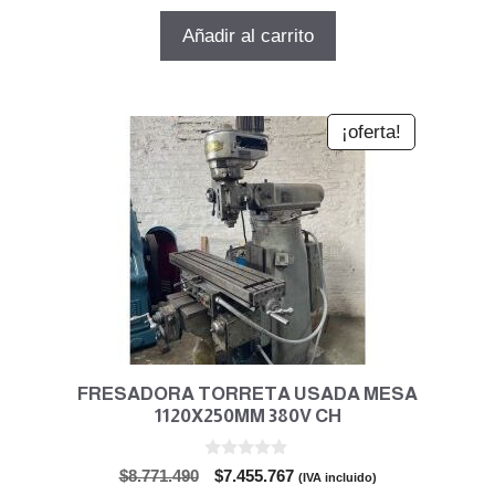
precio
precio
e
5
original
actual
Añadir al carrito
era:
es:
$10.720.710.
$8.565.847.
¡oferta!
FRESADORA TORRETA USADA MESA
1120X250MM 380V CH
0
El
El
$
8.771.490
$
7.455.767
(IVA incluido)
d