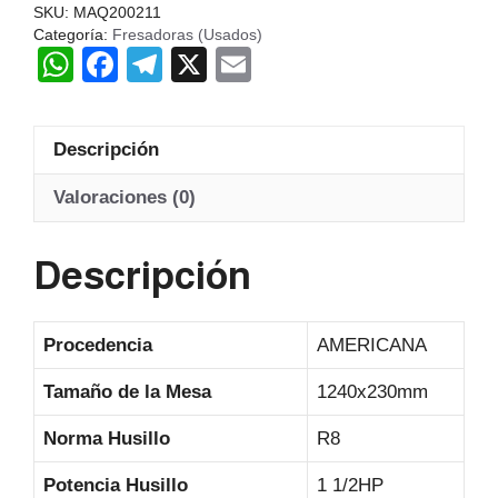
SKU:
MAQ200211
Categoría:
Fresadoras (Usados)
W
F
T
X
E
h
a
el
m
at
c
e
ail
Descripción
s
e
gr
A
b
a
Valoraciones (0)
p
o
m
Descripción
p
o
k
Procedencia
AMERICANA
Tamaño de la Mesa
1240x230mm
Norma Husillo
R8
Potencia Husillo
1 1/2HP