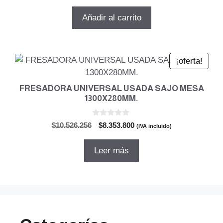
precio
precio
e
5
original
actual
Añadir al carrito
era:
es:
$27.289.080.
$21.803.975.
¡oferta!
FRESADORA UNIVERSAL USADA SAJO MESA
1300X280MM.
0
El
El
$
10.526.256
$
8.353.800
(IVA incluido)
d
precio
precio
e
5
original
actual
Leer más
era:
es:
$10.526.256.
$8.353.800.