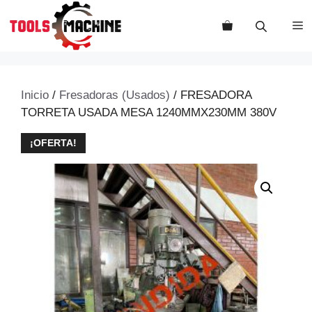
Saltar
al
M
contenido
Inicio
/
Fresadoras (Usados)
/ FRESADORA
TORRETA USADA MESA 1240MMX230MM 380V
¡OFERTA!