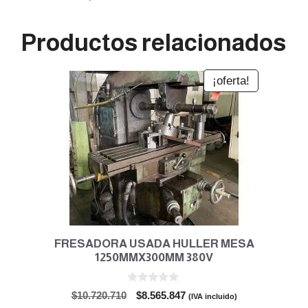
Productos relacionados
¡oferta!
FRESADORA USADA HULLER MESA
1250MMX300MM 380V
0
El
El
$
10.720.710
$
8.565.847
(IVA incluido)
d