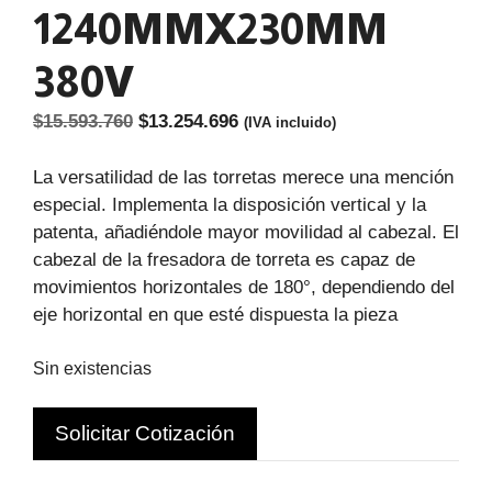
1240MMX230MM
380V
El
El
$
15.593.760
$
13.254.696
(IVA incluido)
precio
precio
original
actual
La versatilidad de las torretas merece una mención
era:
es:
especial. Implementa la disposición vertical y la
$15.593.760.
$13.254.696.
patenta, añadiéndole mayor movilidad al cabezal. El
cabezal de la fresadora de torreta es capaz de
movimientos horizontales de 180°, dependiendo del
eje horizontal en que esté dispuesta la pieza
Sin existencias
Solicitar Cotización