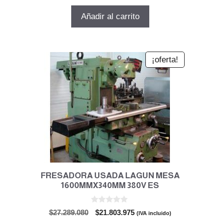
precio
precio
e
5
original
actual
Añadir al carrito
era:
es:
$8.771.490.
$7.455.767.
¡oferta!
FRESADORA USADA LAGUN MESA
1600MMX340MM 380V ES
0
El
El
$
27.289.080
$
21.803.975
(IVA incluido)
d