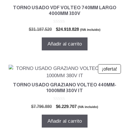
TORNO USADO VDF VOLTEO 740MM LARGO
4000MM 380V
0
El
El
$
31.187.520
$
24.918.828
(IVA incluido)
d
precio
precio
e
5
original
actual
Añadir al carrito
era:
es:
$31.187.520.
$24.918.828.
¡oferta!
TORNO USADO GRAZIANO VOLTEO 440MM-
1000MM 380V IT
0
El
El
$
7.796.880
$
6.229.707
(IVA incluido)
d
precio
precio
e
5
original
actual
Añadir al carrito
era:
es: