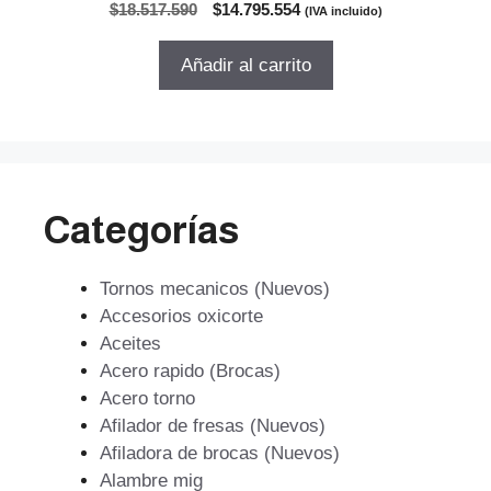
0
El
El
$
18.517.590
$
14.795.554
(IVA incluido)
d
precio
precio
e
5
original
actual
Añadir al carrito
era:
es:
$18.517.590.
$14.795.554.
Categorías
Tornos mecanicos (Nuevos)
Accesorios oxicorte
Aceites
Acero rapido (Brocas)
Acero torno
Afilador de fresas (Nuevos)
Afiladora de brocas (Nuevos)
Alambre mig