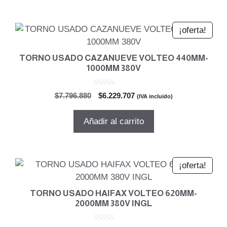
$7.796.880.
$6.229.707.
¡oferta!
TORNO USADO CAZANUEVE VOLTEO 440MM-
1000MM 380V
0
El
El
$
7.796.880
$
6.229.707
(IVA incluido)
d
precio
precio
e
5
original
actual
Añadir al carrito
era:
es:
$7.796.880.
$6.229.707.
¡oferta!
TORNO USADO HAIFAX VOLTEO 620MM-
2000MM 380V INGL