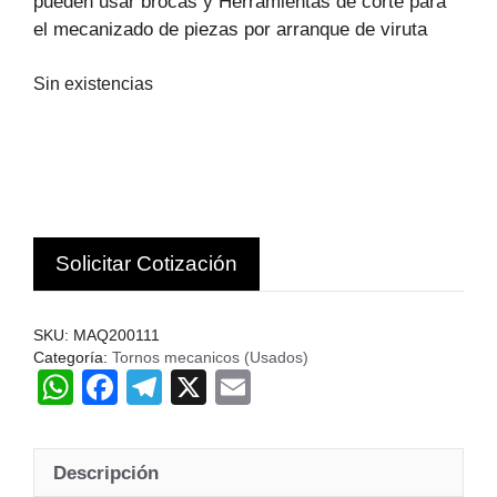
pueden usar brocas y Herramientas de corte para
el mecanizado de piezas por arranque de viruta
Sin existencias
Solicitar Cotización
SKU:
MAQ200111
Categoría:
Tornos mecanicos (Usados)
W
F
T
X
E
h
a
el
m
at
c
e
ail
Descripción
s
e
gr