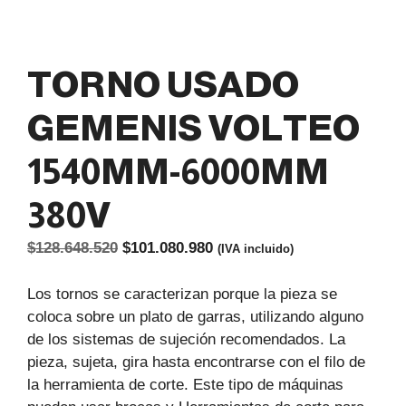
TORNO USADO
GEMENIS VOLTEO
1540MM-6000MM
380V
El
El
$
128.648.520
$
101.080.980
(IVA incluido)
precio
precio
original
actual
Los tornos se caracterizan porque la pieza se
era:
es:
coloca sobre un plato de garras, utilizando alguno
$128.648.520.
$101.080.980.
de los sistemas de sujeción recomendados. La
pieza, sujeta, gira hasta encontrarse con el filo de
la herramienta de corte. Este tipo de máquinas