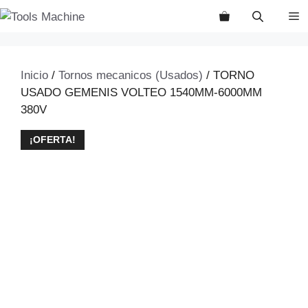
Saltar
M
al
contenido
Inicio
/
Tornos mecanicos (Usados)
/ TORNO
USADO GEMENIS VOLTEO 1540MM-6000MM
380V
¡OFERTA!