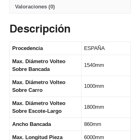
A
b
a
Valoraciones (0)
p
o
m
Descripción
p
o
k
Procedencia
ESPAÑA
Max. Diámetro Volteo
1540mm
Sobre Bancada
Max. Diámetro Volteo
1000mm
Sobre Carro
Max. Diámetro Volteo
1800mm
Sobre Escote-Largo
Ancho Bancada
860mm
Max. Longitud Pieza
6000mm