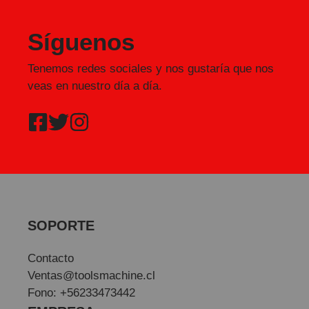
Síguenos
Tenemos redes sociales y nos gustaría que nos
veas en nuestro día a día.
SOPORTE
Contacto
Ventas@toolsmachine.cl
Fono: +56233473442