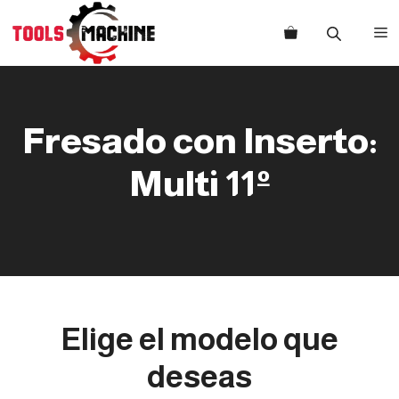
Saltar
al
M
contenido
Fresado con Inserto:
Multi 11º
Elige el modelo que
deseas