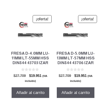
¡oferta!
¡oferta!
FRESA D-4.0MM LU-
FRESA D-5.0MM LU-
11MM LT-55MM HSS
13MM LT-57MM HSS
DIN844 43703 IZAR
DIN844 43706 IZAR
0
0
El
El
El
El
$
27.709
$
19.951
$
27.709
$
19.951
(IVA
(IVA
d
d
precio
precio
precio
precio
e
e
incluido)
incluido)
5
5
original
actual
original
actual
era:
es:
era:
es:
Añadir al carrito
Añadir al carrito
$27.709.
$19.951.
$27.709.
$19.951.