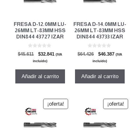
FRESA D-12.0MM LU-
FRESA D-14.0MM LU-
26MM LT-83MM HSS
26MM LT-83MM HSS
DIN844 43727 IZAR
DIN844 43733 IZAR
0
0
El
El
El
El
$
45.611
$
32.841
$
64.426
$
46.387
(IVA
(IVA
d
d
precio
precio
precio
precio
e
e
incluido)
incluido)
5
5
original
actual
original
actual
era:
es:
era:
es:
Añadir al carrito
Añadir al carrito
$45.611.
$32.841.
$64.426.
$46.387.
¡oferta!
¡oferta!