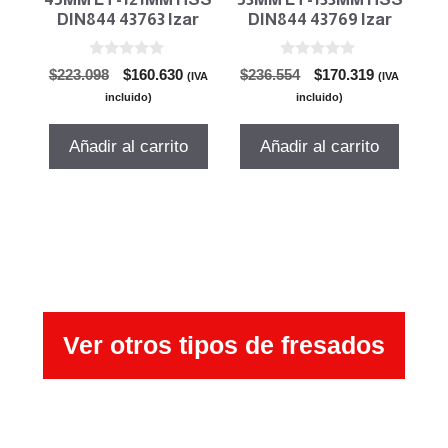
DIN844 43763 Izar
DIN844 43769 Izar
0
0
El
El
El
El
$
223.098
$
160.630
$
236.554
$
170.319
(IVA
(IVA
d
d
precio
precio
precio
precio
e
e
incluido)
incluido)
5
5
original
actual
original
actual
era:
es:
era:
es:
Añadir al carrito
Añadir al carrito
$223.098.
$160.630.
$236.554.
$170.319.
Ver otros tipos de fresados