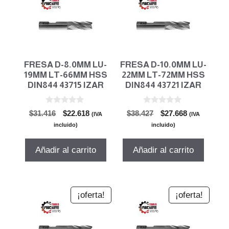
FRESA D-8.0MM LU-
FRESA D-10.0MM LU-
19MM LT-66MM HSS
22MM LT-72MM HSS
DIN844 43715 IZAR
DIN844 43721 IZAR
0
0
El
El
El
El
$
31.416
$
22.618
$
38.427
$
27.668
(IVA
(IVA
d
d
precio
precio
precio
precio
e
e
incluido)
incluido)
5
5
original
actual
original
actual
era:
es:
era:
es:
Añadir al carrito
Añadir al carrito
$31.416.
$22.618.
$38.427.
$27.668.
¡oferta!
¡oferta!