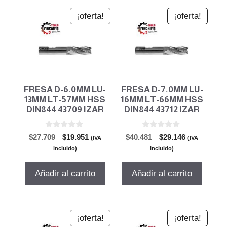
¡oferta!
¡oferta!
FRESA D-6.0MM LU-
FRESA D-7.0MM LU-
13MM LT-57MM HSS
16MM LT-66MM HSS
DIN844 43709 IZAR
DIN844 43712 IZAR
0
0
El
El
El
El
$
27.709
$
19.951
$
40.481
$
29.146
(IVA
(IVA
d
d
precio
precio
precio
precio
e
e
incluido)
incluido)
5
5
original
actual
original
actual
era:
es:
era:
es:
Añadir al carrito
Añadir al carrito
$27.709.
$19.951.
$40.481.
$29.146.
¡oferta!
¡oferta!