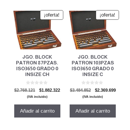
¡oferta!
¡oferta!
JGO. BLOCK
JGO. BLOCK
PATRON 87PZAS.
PATRON 103PZAS
ISO3650 GRADO 0
ISO3650 GRADO 0
INSIZE CH
INSIZE C
0
0
El
El
El
El
$
2.768.121
$
1.882.322
$
3.484.852
$
2.369.699
d
d
precio
precio
precio
precio
e
e
(IVA incluido)
(IVA incluido)
5
5
original
actual
original
actual
era:
es:
era:
es:
Añadir al carrito
Añadir al carrito
$2.768.121.
$1.882.322.
$3.484.852.
$2.369.