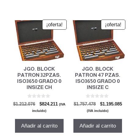
¡oferta!
¡oferta!
JGO. BLOCK
JGO. BLOCK
PATRON 32PZAS.
PATRON 47 PZAS.
ISO3650 GRADO 0
ISO3650 GRADO 0
INSIZE CH
INSIZE C
0
0
El
El
El
El
$
1.212.076
$
824.211
$
1.757.478
$
1.195.085
(IVA
d
d
precio
precio
precio
precio
e
e
incluido)
(IVA incluido)
5
5
original
actual
original
actual
era:
es:
era:
es:
Añadir al carrito
Añadir al carrito
$1.212.076.
$824.211.
$1.757.478.
$1.195.