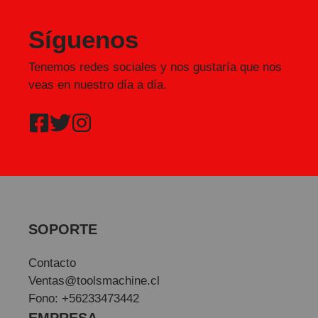
Síguenos
Tenemos redes sociales y nos gustaría que nos
veas en nuestro día a día.
SOPORTE
Contacto
Ventas@toolsmachine.cl
Fono: +56233473442
EMPRESA