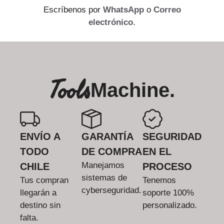
Escríbenos por
WhatsApp
o
Correo
electrónico
.
Tools
Machine.
ENVÍO A
GARANTÍA
SEGURIDAD
TODO
DE COMPRA
EN EL
Manejamos
CHILE
PROCESO
sistemas de
Tus compran
Tenemos
cyberseguridad.
llegarán a
soporte 100%
destino sin
personalizado.
falta.