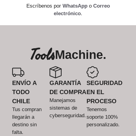
Escríbenos por
WhatsApp
o
Correo
electrónico
.
Tools
Machine.
ENVÍO A
GARANTÍA
SEGURIDAD
TODO
DE COMPRA
EN EL
Manejamos
CHILE
PROCESO
sistemas de
Tus compran
Tenemos
cyberseguridad.
llegarán a
soporte 100%
destino sin
personalizado.
falta.