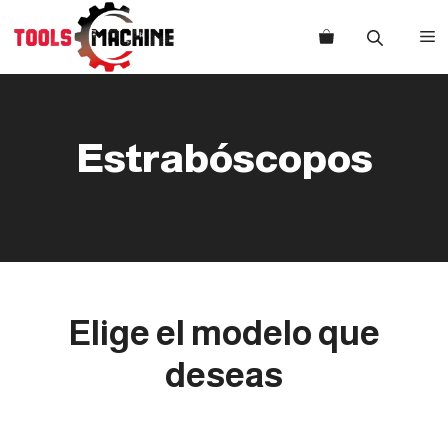
Saltar
al
M
contenido
Estrabóscopos
Elige el modelo que
deseas