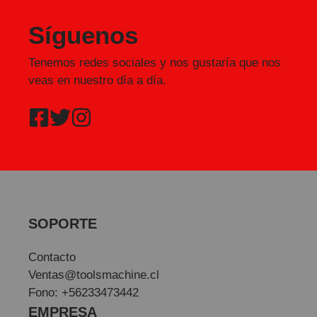
Síguenos
Tenemos redes sociales y nos gustaría que nos
veas en nuestro día a día.
SOPORTE
Contacto
Ventas@toolsmachine.cl
Fono: +56233473442
EMPRESA