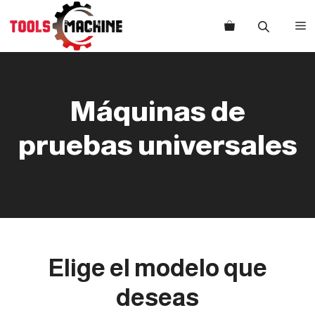
Saltar
al
M
contenido
Máquinas de
pruebas universales
Elige el modelo que
deseas