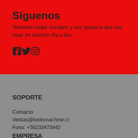
Síguenos
Tenemos redes sociales y nos gustaría que nos
veas en nuestro día a día.
SOPORTE
Contacto
Ventas@toolsmachine.cl
Fono: +56233473442
EMPRESA