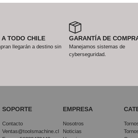
 A TODO CHILE
GARANTÍA DE COMPR
ran llegarán a destino sin
Manejamos sistemas de
cyberseguridad.
SOPORTE
EMPRESA
CAT
Contacto
Nosotros
Torno
Ventas@toolsmachine.cl
Noticias
Torno