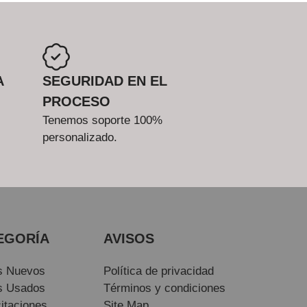
A
SEGURIDAD EN EL
PROCESO
Tenemos soporte 100%
personalizado.
EGORÍA
AVISOS
s Nuevos
Política de privacidad
s Usados
Términos y condiciones
itaciones
Site Map