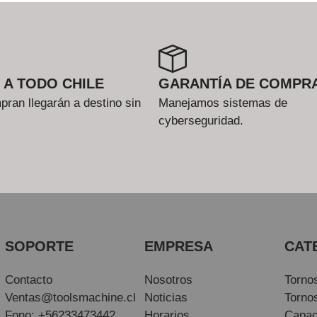
 A TODO CHILE
GARANTÍA DE COMPR
ran llegarán a destino sin
Manejamos sistemas de
cyberseguridad.
SOPORTE
EMPRESA
CAT
Contacto
Nosotros
Torno
Ventas@toolsmachine.cl
Noticias
Torno
Fono: +56233473442
Horarios
Capac