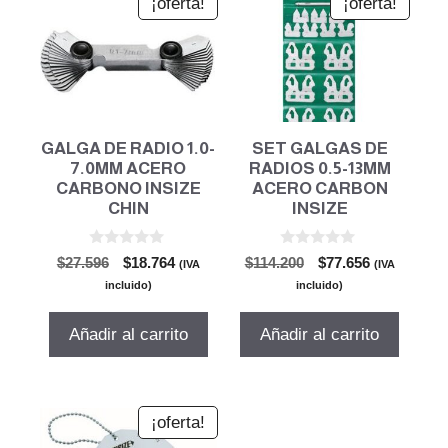
¡oferta!
¡oferta!
GALGA DE RADIO 1.0-
SET GALGAS DE
7.0MM ACERO
RADIOS 0.5-13MM
CARBONO INSIZE
ACERO CARBON
CHIN
INSIZE
0
0
El
El
El
El
$
27.596
$
18.764
$
114.200
$
77.656
(IVA
(IVA
d
d
precio
precio
precio
precio
e
e
incluido)
incluido)
5
5
original
actual
original
actual
era:
es:
era:
es:
Añadir al carrito
Añadir al carrito
$27.596.
$18.764.
$114.200.
$77.656.
¡oferta!