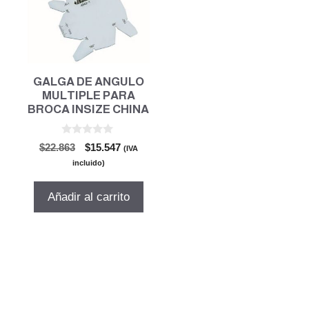
GALGA DE ANGULO
MULTIPLE PARA
BROCA INSIZE CHINA
0
El
El
$
22.863
$
15.547
(IVA
d
precio
precio
e
incluido)
5
original
actual
era:
es:
Añadir al carrito
$22.863.
$15.547.