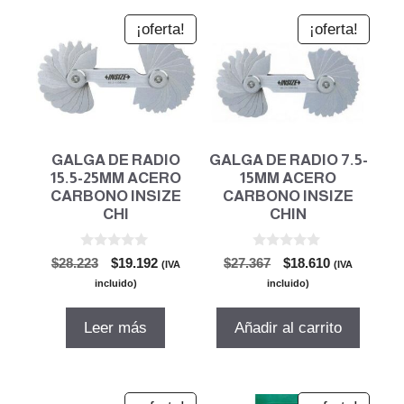
¡oferta!
¡oferta!
GALGA DE RADIO
GALGA DE RADIO 7.5-
15.5-25MM ACERO
15MM ACERO
CARBONO INSIZE
CARBONO INSIZE
CHI
CHIN
0
0
El
El
El
El
$
28.223
$
19.192
$
27.367
$
18.610
(IVA
(IVA
d
d
precio
precio
precio
precio
e
e
incluido)
incluido)
5
5
original
actual
original
actual
era:
es:
era:
es:
Leer más
Añadir al carrito
$28.223.
$19.192.
$27.367.
$18.610.