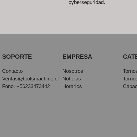
cyberseguridad.
SOPORTE
EMPRESA
CAT
Contacto
Nosotros
Torno
Ventas@toolsmachine.cl
Noticias
Torno
Fono: +56233473442
Horarios
Capac