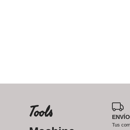
Tools
ENVÍO
Tus comp