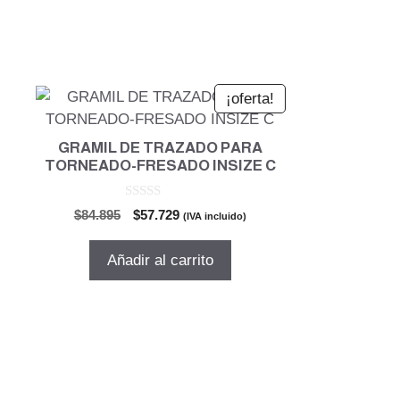
¡oferta!
GRAMIL DE TRAZADO PARA
TORNEADO-FRESADO INSIZE C
0
El
El
$
84.895
$
57.729
(IVA incluido)
d
precio
precio
e
5
original
actual
Añadir al carrito
era:
es:
$84.895.
$57.729.