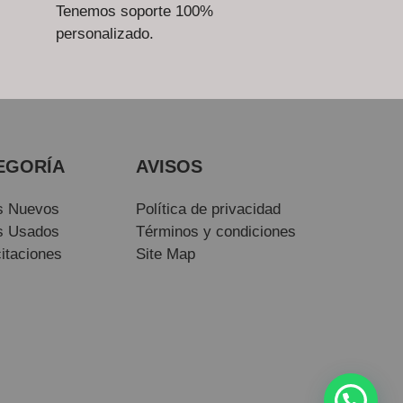
Tenemos soporte 100%
personalizado.
EGORÍA
AVISOS
s Nuevos
Política de privacidad
s Usados
Términos y condiciones
itaciones
Site Map