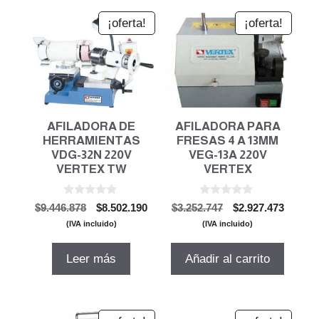
¡oferta!
¡oferta!
AFILADORA DE
AFILADORA PARA
HERRAMIENTAS
FRESAS 4 A 13MM
VDG-32N 220V
VEG-13A 220V
VERTEX TW
VERTEX
0
0
El
El
El
El
$
9.446.878
$
8.502.190
$
3.252.747
$
2.927.473
d
d
precio
precio
precio
precio
e
e
(IVA incluido)
(IVA incluido)
5
5
original
actual
original
actual
era:
es:
era:
es:
Leer más
Añadir al carrito
$9.446.878.
$8.502.190.
$3.252.747.
$2.927.