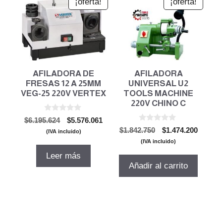
¡oferta!
¡oferta!
AFILADORA DE
AFILADORA
FRESAS 12 A 25MM
UNIVERSAL U2
VEG-25 220V VERTEX
TOOLS MACHINE
220V CHINO C
0
El
El
$
6.195.624
$
5.576.061
d
0
El
El
precio
precio
$
1.842.750
$
1.474.200
e
(IVA incluido)
d
5
precio
precio
original
actual
e
(IVA incluido)
5
original
actual
era:
es:
Leer más
era:
es:
$6.195.624.
$5.576.061.
Añadir al carrito
$1.842.750.
$1.474.