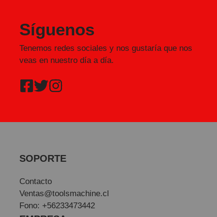
Síguenos
Tenemos redes sociales y nos gustaría que nos
veas en nuestro día a día.
SOPORTE
Contacto
Ventas@toolsmachine.cl
Fono: +56233473442