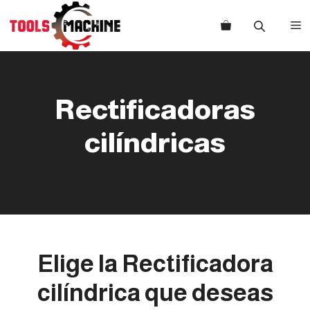
Saltar
al
M
contenido
Rectificadoras
cilíndricas
Elige la
Rectificadora
cilíndrica
que deseas