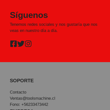
Síguenos
Tenemos redes sociales y nos gustaría que nos
veas en nuestro día a día.
SOPORTE
Contacto
Ventas@toolsmachine.cl
Fono: +56233473442