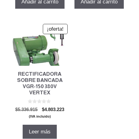
Añadir al carrito
Añadir al carrito
$3.422.396.
$3.080.156.
$5.056.044.
$4.550.
¡oferta!
RECTIFICADORA
SOBRE BANCADA
VGR-150 380V
VERTEX
0
El
El
$
5.336.915
$
4.803.223
d
precio
precio
e
(IVA incluido)
5
original
actual
era:
es:
Leer más
$5.336.915.
$4.803.223.