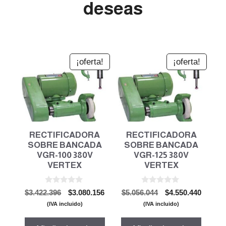
deseas
¡oferta!
¡oferta!
RECTIFICADORA
RECTIFICADORA
SOBRE BANCADA
SOBRE BANCADA
VGR-100 380V
VGR-125 380V
VERTEX
VERTEX
0
0
El
El
El
El
$
3.422.396
$
3.080.156
$
5.056.044
$
4.550.440
d
d
precio
precio
precio
precio
e
e
(IVA incluido)
(IVA incluido)
5
5
original
actual
original
actual
era:
es:
era:
es: