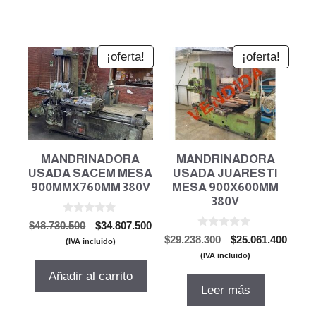
¡oferta!
¡oferta!
MANDRINADORA
MANDRINADORA
USADA SACEM MESA
USADA JUARESTI
900MMX760MM 380V
MESA 900X600MM
380V
0
El
El
$
48.730.500
$
34.807.500
d
0
El
El
precio
precio
$
29.238.300
$
25.061.400
e
(IVA incluido)
d
5
precio
preci
original
actual
e
(IVA incluido)
5
original
actual
era:
es:
Añadir al carrito
era:
es:
$48.730.500.
$34.807.500.
Leer más
$29.238.300.
$25.06