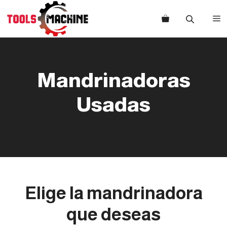
Saltar
al
M
contenido
Mandrinadoras
Usadas
Elige la mandrinadora
que deseas