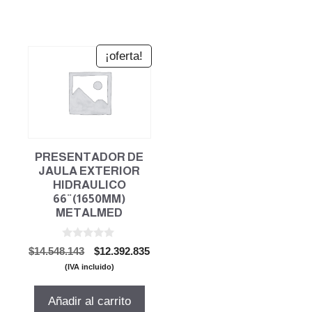
¡oferta!
PRESENTADOR DE
JAULA EXTERIOR
HIDRAULICO
66¨(1650MM)
METALMED
0
El
El
$
14.548.143
$
12.392.835
d
precio
precio
e
(IVA incluido)
5
original
actual
era:
es:
Añadir al carrito
$14.548.143.
$12.392.835.