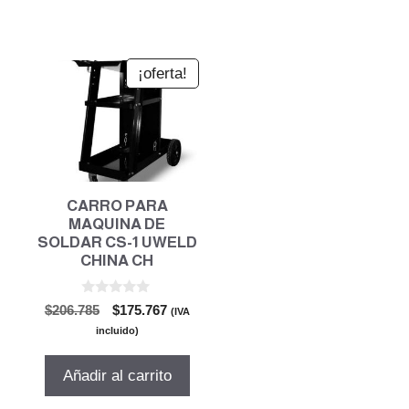
¡oferta!
CARRO PARA
MAQUINA DE
SOLDAR CS-1 UWELD
CHINA CH
0
El
El
$
206.785
$
175.767
(IVA
d
precio
precio
e
incluido)
5
original
actual
era:
es:
Añadir al carrito
$206.785.
$175.767.