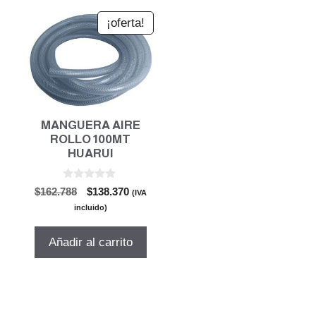
¡oferta!
MANGUERA AIRE
ROLLO 100MT
HUARUI
0
El
El
$
162.788
$
138.370
(IVA
d
precio
precio
e
incluido)
5
original
actual
era:
es:
Añadir al carrito
$162.788.
$138.370.