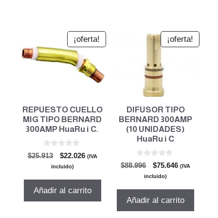
¡oferta!
¡oferta!
REPUESTO CUELLO
DIFUSOR TIPO
MIG TIPO BERNARD
BERNARD 300AMP
300AMP HuaRu i C.
(10 UNIDADES)
HuaRu i C
0
El
El
$
25.913
$
22.026
(IVA
d
0
El
El
precio
precio
$
88.996
$
75.646
e
(IVA
incluido)
d
5
precio
precio
original
actual
e
incluido)
5
original
actual
era:
es:
Añadir al carrito
era:
es:
$25.913.
$22.026.
Añadir al carrito
$88.996.
$75.646.