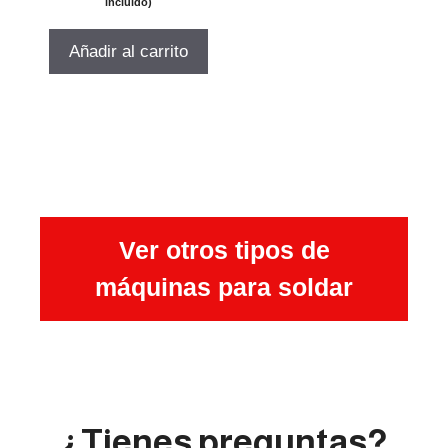
precio
precio
e
incluido)
5
original
actual
era:
es:
Añadir al carrito
$301.015.
$255.863.
Ver otros tipos de
máquinas para soldar
¿Tienes preguntas?