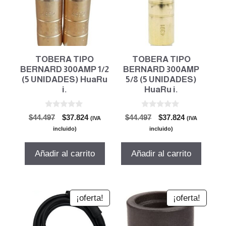
TOBERA TIPO
TOBERA TIPO
BERNARD 300AMP 1/2
BERNARD 300AMP
(5 UNIDADES) HuaRu
5/8 (5 UNIDADES)
i.
HuaRu i.
0
0
El
El
El
El
$
44.497
$
37.824
$
44.497
$
37.824
(IVA
(IVA
d
d
precio
precio
precio
precio
e
e
incluido)
incluido)
5
5
original
actual
original
actual
era:
es:
era:
es:
Añadir al carrito
Añadir al carrito
$44.497.
$37.824.
$44.497.
$37.824.
¡oferta!
¡oferta!