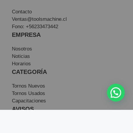
Contacto
Ventas@toolsmachine.cl
Fono: +56233473442
EMPRESA
Nosotros
Noticias
Horarios
CATEGORÍA
Tornos Nuevos
Tornos Usados
Capacitaciones
AVISOS
Política de privacidad
Términos y condiciones