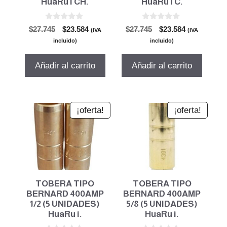
HuaRu i CH.
HuaRu i C.
0
0
El
El
El
El
$
27.745
$
23.584
$
27.745
$
23.584
(IVA
(IVA
d
d
precio
precio
precio
precio
e
e
incluido)
incluido)
5
5
original
actual
original
actual
era:
es:
era:
es:
Añadir al carrito
Añadir al carrito
$27.745.
$23.584.
$27.745.
$23.584.
¡oferta!
¡oferta!
TOBERA TIPO
TOBERA TIPO
BERNARD 400AMP
BERNARD 400AMP
1/2 (5 UNIDADES)
5/8 (5 UNIDADES)
HuaRu i.
HuaRu i.