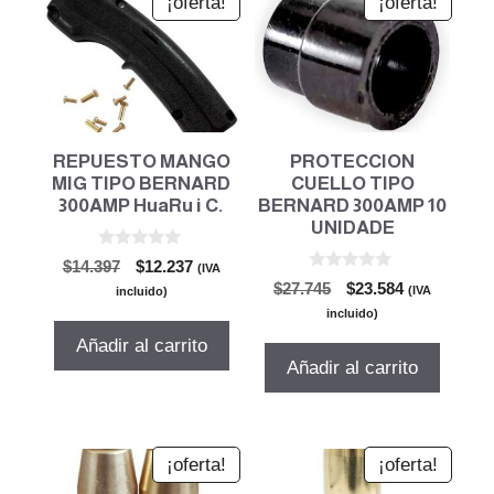
¡oferta!
¡oferta!
REPUESTO MANGO
PROTECCION
MIG TIPO BERNARD
CUELLO TIPO
300AMP HuaRu i C.
BERNARD 300AMP 10
UNIDADE
0
El
El
$
14.397
$
12.237
(IVA
d
0
El
El
precio
precio
$
27.745
$
23.584
e
(IVA
incluido)
d
5
precio
precio
original
actual
e
incluido)
5
original
actual
era:
es:
Añadir al carrito
era:
es:
$14.397.
$12.237.
Añadir al carrito
$27.745.
$23.584.
¡oferta!
¡oferta!