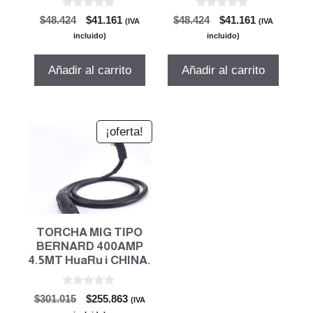
0
0
El
El
El
El
$
48.424
$
41.161
$
48.424
$
41.161
(IVA
(IVA
d
d
precio
precio
precio
precio
e
e
incluido)
incluido)
5
5
original
actual
original
actual
era:
es:
era:
es:
Añadir al carrito
Añadir al carrito
$48.424.
$41.161.
$48.424.
$41.161.
¡oferta!
TORCHA MIG TIPO
BERNARD 400AMP
4.5MT HuaRu i CHINA.
0
El
El
$
301.015
$
255.863
(IVA
d