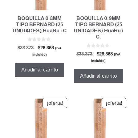
BOQUILLA 0.8MM
BOQUILLA 0.9MM
TIPO BERNARD (25
TIPO BERNARD (25
UNIDADES) HuaRu i C
UNIDADES) HuaRu i
C.
0
El
El
$
33.373
$
28.368
(IVA
d
0
El
El
precio
precio
$
33.373
$
28.368
e
(IVA
incluido)
d
5
precio
precio
original
actual
e
incluido)
5
original
actual
era:
es:
Añadir al carrito
era:
es:
$33.373.
$28.368.
Añadir al carrito
$33.373.
$28.368.
¡oferta!
¡oferta!