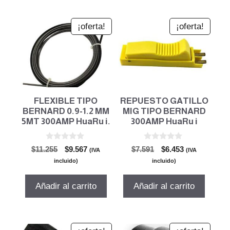
¡oferta!
¡oferta!
FLEXIBLE TIPO
REPUESTO GATILLO
BERNARD 0.9-1.2 MM
MIG TIPO BERNARD
5MT 300AMP HuaRu i.
300AMP HuaRu i
0
0
El
El
El
El
$
11.255
$
9.567
$
7.591
$
6.453
(IVA
(IVA
d
d
precio
precio
precio
precio
e
e
incluido)
incluido)
5
5
original
actual
original
actual
era:
es:
era:
es:
Añadir al carrito
Añadir al carrito
$11.255.
$9.567.
$7.591.
$6.453.