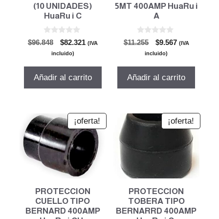
(10 UNIDADES)
5MT 400AMP HuaRu i
HuaRu i C
A
0
0
El
El
El
El
$
96.848
$
82.321
$
11.255
$
9.567
(IVA
(IVA
d
d
precio
precio
precio
precio
e
e
incluido)
incluido)
5
5
original
actual
original
actual
era:
es:
era:
es:
Añadir al carrito
Añadir al carrito
$96.848.
$82.321.
$11.255.
$9.567.
¡oferta!
¡oferta!
PROTECCION
PROTECCION
CUELLO TIPO
TOBERA TIPO
BERNARD 400AMP
BERNARRD 400AMP