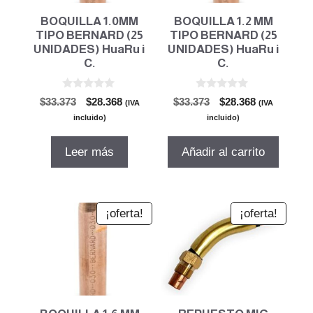
BOQUILLA 1.0MM
BOQUILLA 1.2 MM
TIPO BERNARD (25
TIPO BERNARD (25
UNIDADES) HuaRu i
UNIDADES) HuaRu i
C.
C.
0
0
El
El
El
El
$
33.373
$
28.368
$
33.373
$
28.368
(IVA
(IVA
d
d
precio
precio
precio
precio
e
e
incluido)
incluido)
5
5
original
actual
original
actual
era:
es:
era:
es:
Leer más
Añadir al carrito
$33.373.
$28.368.
$33.373.
$28.368.
¡oferta!
¡oferta!