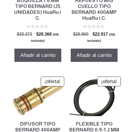
BOQUILLA 1.6 MM
REPUESTO MIG
TIPO BERNARD (25
CUELLO TIPO
UNIDADES) HuaRu i
BERNARD 400AMP
C.
HuaRu i C.
0
0
El
El
El
El
$
33.373
$
28.368
$
26.960
$
22.917
(IVA
(IVA
d
d
precio
precio
precio
precio
e
e
incluido)
incluido)
5
5
original
actual
original
actual
era:
es:
era:
es:
Añadir al carrito
Añadir al carrito
$33.373.
$28.368.
$26.960.
$22.917.
¡oferta!
¡oferta!
DIFUSOR TIPO
FLEXIBLE TIPO
BERNARD 400AMP
BERNARD 0.9-1.2 MM