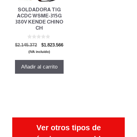
SOLDADORA TIG
ACDC WSME-315G
380V KENDE CHINO
CH
0
El
El
$
2.145.372
$
1.823.566
d
precio
precio
e
(IVA incluido)
5
original
actual
era:
es:
Añadir al carrito
$2.145.372.
$1.823.566.
Ver otros tipos de