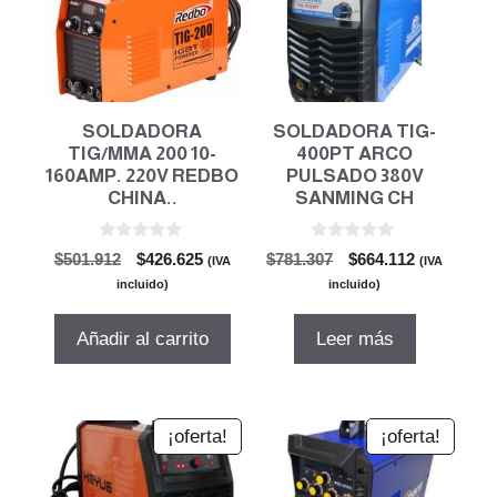
SOLDADORA
SOLDADORA TIG-
TIG/MMA 200 10-
400PT ARCO
160AMP. 220V REDBO
PULSADO 380V
CHINA..
SANMING CH
0
0
El
El
El
El
$
501.912
$
426.625
$
781.307
$
664.112
(IVA
(IVA
d
d
precio
precio
precio
precio
e
e
incluido)
incluido)
5
5
original
actual
original
actual
era:
es:
era:
es:
Añadir al carrito
Leer más
$501.912.
$426.625.
$781.307.
$664.112.
¡oferta!
¡oferta!