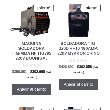
¡oferta!
¡oferta!
MAQUINA
SOLDADORA TIG-
SOLDADORA
220D HF 10-190AMP.
TIG/MMA HF TIG295
220V MYKKON CHINO
220V BOONIGA .
0
El
El
$
426.892
$
362.858
(IVA
d
0
El
El
$
356.081
$
302.668
precio
precio
e
(IVA
incluido)
d
5
precio
precio
original
actual
e
incluido)
5
original
actual
era:
es:
Añadir al carrito
era:
es:
$426.892.
$362.858.
Añadir al carrito
$356.081.
$302.668.