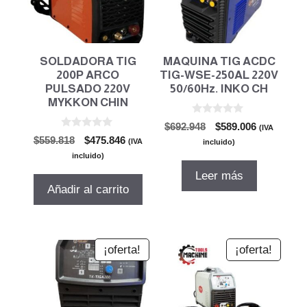
SOLDADORA TIG
MAQUINA TIG ACDC
200P ARCO
TIG-WSE-250AL 220V
PULSADO 220V
50/60Hz. INKO CH
MYKKON CHIN
0
El
El
$
692.948
$
589.006
(IVA
d
0
El
El
$
559.818
$
475.846
precio
precio
e
(IVA
incluido)
d
5
precio
precio
original
actual
e
incluido)
5
original
actual
era:
es:
Leer más
era:
es:
$692.948.
$589.006.
Añadir al carrito
$559.818.
$475.846.
¡oferta!
¡oferta!