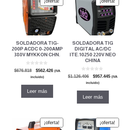
¡oferta!
¡oferta!
SOLDADORA TIG-
SOLDADORA TIG
200P ACDC 0-200AMP
DIGITAL AC/DC
380V MYKKON CHN.
ITE.10250 220V NEO
CHINA
0
El
El
$
676.818
$
562.426
(IVA
d
0
El
El
precio
precio
$
1.126.406
$
957.445
e
(IVA
incluido)
d
5
precio
precio
original
actual
e
incluido)
5
original
actual
era:
es:
Leer más
era:
es:
$676.818.
$562.426.
Leer más
$1.126.406.
$957.445.
¡oferta!
¡oferta!