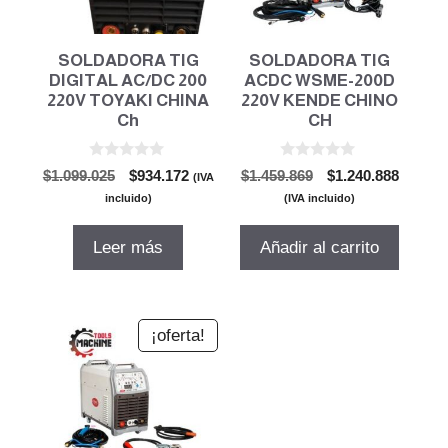
SOLDADORA TIG
SOLDADORA TIG
DIGITAL AC/DC 200
ACDC WSME-200D
220V TOYAKI CHINA
220V KENDE CHINO
Ch
CH
0
0
El
El
El
El
$
1.099.025
$
934.172
$
1.459.869
$
1.240.888
(IVA
d
d
precio
precio
precio
precio
e
e
incluido)
(IVA incluido)
5
5
original
actual
original
actual
era:
es:
era:
es:
Leer más
Añadir al carrito
$1.099.025.
$934.172.
$1.459.869.
$1.240.
¡oferta!