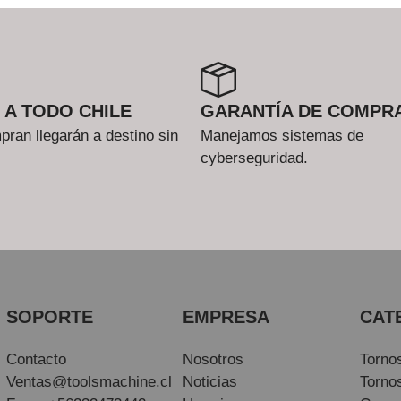
 A TODO CHILE
GARANTÍA DE COMPR
ran llegarán a destino sin
Manejamos sistemas de
cyberseguridad.
SOPORTE
EMPRESA
CAT
Contacto
Nosotros
Torno
Ventas@toolsmachine.cl
Noticias
Torno