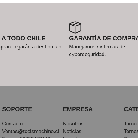
 A TODO CHILE
GARANTÍA DE COMPR
ran llegarán a destino sin
Manejamos sistemas de
cyberseguridad.
SOPORTE
EMPRESA
CAT
Contacto
Nosotros
Torno
Ventas@toolsmachine.cl
Noticias
Torno