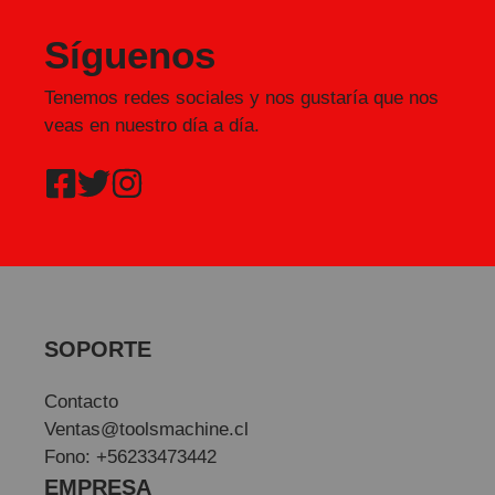
Síguenos
Tenemos redes sociales y nos gustaría que nos
veas en nuestro día a día.
SOPORTE
Contacto
Ventas@toolsmachine.cl
Fono: +56233473442
EMPRESA