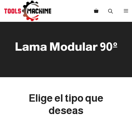
Saltar
al
M
contenido
Lama Modular 90º
Elige el tipo que
deseas