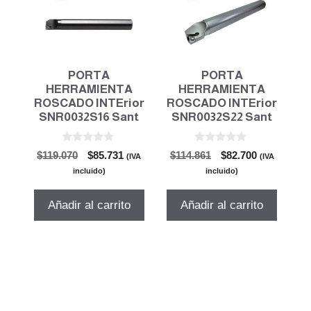
PORTA
PORTA
HERRAMIENTA
HERRAMIENTA
ROSCADO INTErior
ROSCADO INTErior
SNR0032S16 Sant
SNR0032S22 Sant
0
0
El
El
El
El
$
119.070
$
85.731
$
114.861
$
82.700
(IVA
(IVA
d
d
precio
precio
precio
precio
e
e
incluido)
incluido)
5
5
original
actual
original
actual
era:
es:
era:
es:
Añadir al carrito
Añadir al carrito
$119.070.
$85.731.
$114.861.
$82.700.