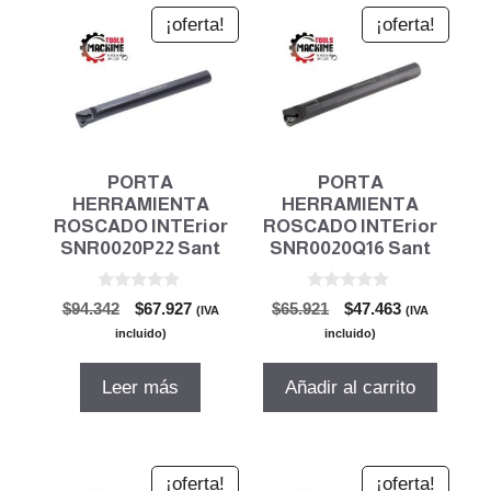
¡oferta!
¡oferta!
PORTA
PORTA
HERRAMIENTA
HERRAMIENTA
ROSCADO INTErior
ROSCADO INTErior
SNR0020P22 Sant
SNR0020Q16 Sant
0
0
El
El
El
El
$
94.342
$
67.927
$
65.921
$
47.463
(IVA
(IVA
d
d
precio
precio
precio
precio
e
e
incluido)
incluido)
5
5
original
actual
original
actual
era:
es:
era:
es:
Leer más
Añadir al carrito
$94.342.
$67.927.
$65.921.
$47.463.
¡oferta!
¡oferta!