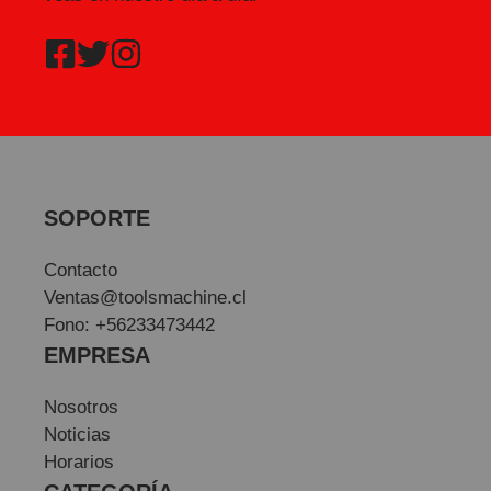
SOPORTE
Contacto
Ventas@toolsmachine.cl
Fono: +56233473442
EMPRESA
Nosotros
Noticias
Horarios