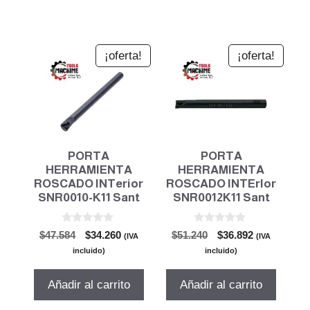
¡oferta!
¡oferta!
PORTA
PORTA
HERRAMIENTA
HERRAMIENTA
ROSCADO INTerior
ROSCADO INTErIor
SNR0010-K11 Sant
SNR0012K11 Sant
0
0
El
El
El
El
$
47.584
$
34.260
$
51.240
$
36.892
(IVA
(IVA
d
d
precio
precio
precio
precio
e
e
incluido)
incluido)
5
5
original
actual
original
actual
era:
es:
era:
es:
Añadir al carrito
Añadir al carrito
$47.584.
$34.260.
$51.240.
$36.892.