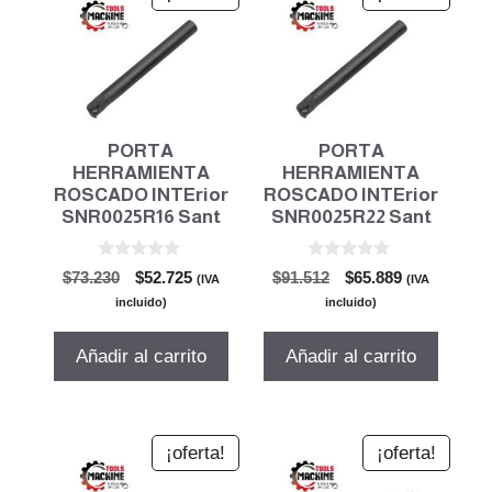
PORTA
PORTA
HERRAMIENTA
HERRAMIENTA
ROSCADO INTErior
ROSCADO INTErior
SNR0025R16 Sant
SNR0025R22 Sant
0
0
El
El
El
El
$
73.230
$
52.725
$
91.512
$
65.889
(IVA
(IVA
d
d
precio
precio
precio
precio
e
e
incluido)
incluido)
5
5
original
actual
original
actual
era:
es:
era:
es:
Añadir al carrito
Añadir al carrito
$73.230.
$52.725.
$91.512.
$65.889.
¡oferta!
¡oferta!