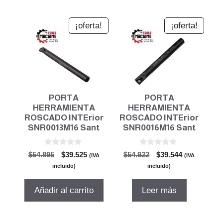
¡oferta!
¡oferta!
PORTA
PORTA
HERRAMIENTA
HERRAMIENTA
ROSCADO INTErior
ROSCADO INTErior
SNR0013M16 Sant
SNR0016M16 Sant
0
0
El
El
El
El
$
54.895
$
39.525
$
54.922
$
39.544
(IVA
(IVA
d
d
precio
precio
precio
precio
e
e
incluido)
incluido)
5
5
original
actual
original
actual
era:
es:
era:
es:
Añadir al carrito
Leer más
$54.895.
$39.525.
$54.922.
$39.544.