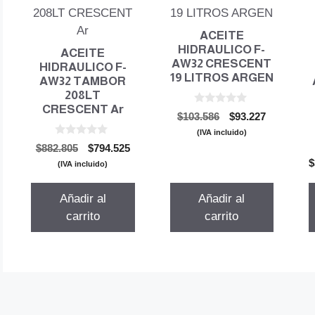
ACEITE
HIDRAULICO F-
ACEITE
AW32 CRESCENT
HIDRAULICO F-
19 LITROS ARGEN
AW32 TAMBOR
208LT
CRESCENT Ar
0
El
El
$
103.586
$
93.227
d
precio
precio
e
(IVA incluido)
5
0
original
actual
El
El
$
882.805
$
794.525
d
era:
es:
precio
precio
$
e
(IVA incluido)
5
$103.586.
$93.227.
original
actual
era:
es:
Añadir al
Añadir al
$882.805.
$794.525.
carrito
carrito