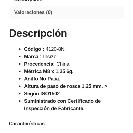
s
e
gr
A
b
a
Valoraciones (0)
p
o
m
Descripción
p
o
k
Código :
4120-8N.
Marca :
Insize.
Procedencia:
China.
Métrica M8 x 1,25 6g.
Anillo No Pasa.
Altura de paso de rosca 1,25 mm. >
Según
ISO1502.
Suministrado con Certificado de
Inspección de Fabricante.
Características: