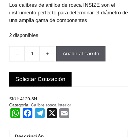
original
actual
Los calibres de anillos de rosca INSIZE son el
era:
es:
instrumento perfecto para determinar el diámetro de
$89.000.
$60.519.
una amplia gama de componentes
2 disponibles
-
+
Añadir al carrito
ANILLO
DE
ROSCA
Solicitar Cotización
METRICA
NO
PASA
SKU:
4120-8N
M8X1.25
Categoría:
Calibre rosca interior
W
F
T
X
E
INSIZE
CHN
h
a
el
m
cantidad
at
c
e
ail
Descripción