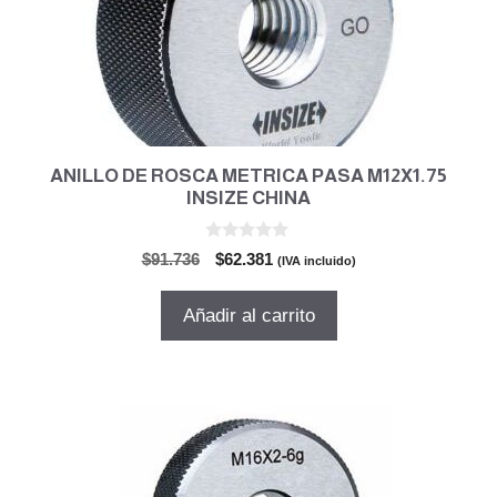
ANILLO DE ROSCA METRICA PASA M12X1.75
INSIZE CHINA
0
El
El
$
91.736
$
62.381
(IVA incluido)
d
precio
precio
e
5
original
actual
Añadir al carrito
era:
es:
$91.736.
$62.381.