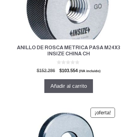
ANILLO DE ROSCA METRICA PASA M24X3
INSIZE CHINA CH
0
El
El
$
152.286
$
103.554
(IVA incluido)
d
precio
precio
e
5
original
actual
Añadir al carrito
era:
es:
$152.286.
$103.554.
¡oferta!