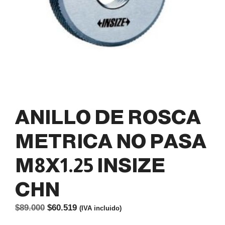
ANILLO DE ROSCA
METRICA NO PASA
M8X1.25 INSIZE
CHN
El
El
$
89.000
$
60.519
(IVA incluido)
precio
precio