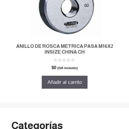
ANILLO DE ROSCA METRICA PASA M16X2
INSIZE CHINA CH
0
$
0
(IVA incluido)
d
e
5
Añadir al carrito
Categorías