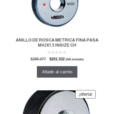
ANILLO DE ROSCA METRICA FINA PASA
M42X1.5 INSIZE CH
0
El
El
$
296.077
$
201.332
(IVA incluido)
d
precio
precio
e
5
original
actual
Añadir al carrito
era:
es:
$296.077.
$201.332.
¡oferta!