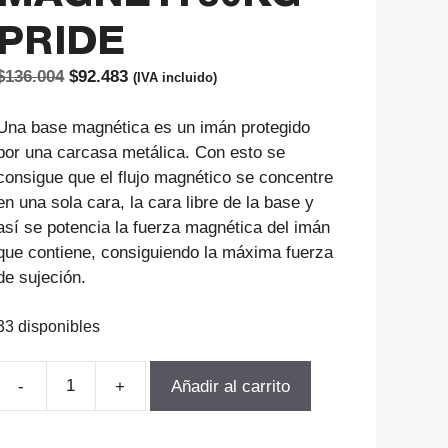
PRIDE
El
El
$
136.004
$
92.483
(IVA incluido)
precio
precio
original
actual
Una base magnética es un imán protegido
era:
es:
por una carcasa metálica. Con esto se
$136.004.
$92.483.
consigue que el flujo magnético se concentre
en una sola cara, la cara libre de la base y
así se potencia la fuerza magnética del imán
que contiene, consiguiendo la máxima fuerza
de sujeción.
33 disponibles
Añadir al carrito
BASE
MAGNETICA
FLEXIBLE