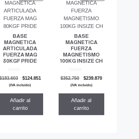
BASE
BASE
MAGNETICA
MAGNETICA
ARTICULADA
FUERZA
FUERZA MAG
MAGNETISMO
80KGF PRIDE
100KG INSIZE CH
0
0
El
El
El
El
$
183.603
$
124.851
$
352.750
$
239.870
d
d
precio
precio
precio
precio
e
e
(IVA incluido)
(IVA incluido)
5
5
original
actual
original
actual
era:
es:
era:
es:
Añadir al
Añadir al
$183.603.
$124.851.
$352.750.
$239.870.
carrito
carrito