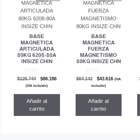
BASE
BASE
MAGNETICA
MAGNETICA
ARTICULADA
FUERZA
80KG 6208-80A
MAGNETISMO
INSIZE CHIN
80KG INSIZE CHN
0
0
El
El
El
El
$
126.744
$
86.186
$
64.142
$
43.616
(IVA
d
d
precio
precio
precio
precio
e
e
(IVA incluido)
incluido)
5
5
original
actual
original
actual
era:
es:
era:
es:
Añadir al
Añadir al
$126.744.
$86.186.
$64.142.
$43.616.
carrito
carrito