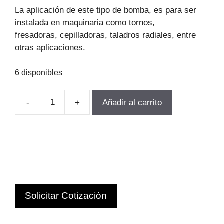
original
actual
La aplicación de este tipo de bomba, es para ser
era:
es:
instalada en maquinaria como tornos,
$287.867.
$207.264.
fresadoras,
cepilladoras, taladros radiales, entre
otras aplicaciones.
6 disponibles
-
+
Añadir al carrito
BOMBA
PARA
TORNO
DE
1/8HP
380V
VERTEX
Solicitar Cotización
TAIWANESA
T
cantidad