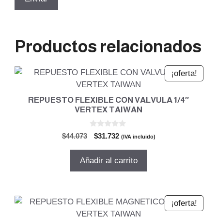
Productos relacionados
¡oferta!
REPUESTO FLEXIBLE CON VALVULA 1/4″
VERTEX TAIWAN
0
El
El
$
44.073
$
31.732
(IVA incluido)
d
precio
precio
e
5
original
actual
Añadir al carrito
era:
es:
$44.073.
$31.732.
¡oferta!