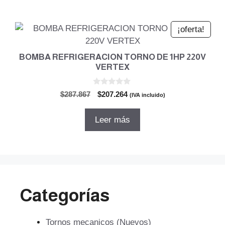
$63.116.
$45.443.
¡oferta!
BOMBA REFRIGERACION TORNO DE 1HP 220V
VERTEX
0
El
El
$
287.867
$
207.264
(IVA incluido)
d
precio
precio
e
5
original
actual
Leer más
era:
es:
$287.867.
$207.264.
Categorías
Tornos mecanicos (Nuevos)