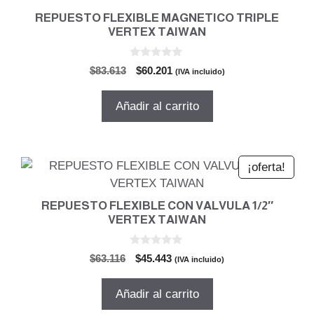
REPUESTO FLEXIBLE MAGNETICO TRIPLE
VERTEX TAIWAN
0
El
El
$
83.613
$
60.201
(IVA incluido)
d
precio
precio
e
5
original
actual
Añadir al carrito
era:
es:
$83.613.
$60.201.
¡oferta!
REPUESTO FLEXIBLE CON VALVULA 1/2″
VERTEX TAIWAN
0
El
El
$
63.116
$
45.443
(IVA incluido)
d
precio
precio
e
5
original
actual
Añadir al carrito
era:
es: