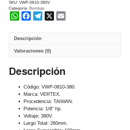
SKU:
VWP-0810-380V
Categoría:
Bombas
W
F
T
X
E
h
a
el
m
at
c
e
ail
Descripción
s
e
gr
A
b
a
Valoraciones (0)
p
o
m
Descripción
p
o
k
Código: VWP-0810-380.
Marca: VERTEX.
Procedencia: TAIWAN.
Potencia: 1/8” hp.
Voltaje: 380V.
Largo Total: 260mm.