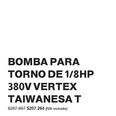
BOMBA PARA
TORNO DE 1/8HP
380V VERTEX
TAIWANESA T
El
El
$
287.867
$
207.264
(IVA incluido)
precio
precio