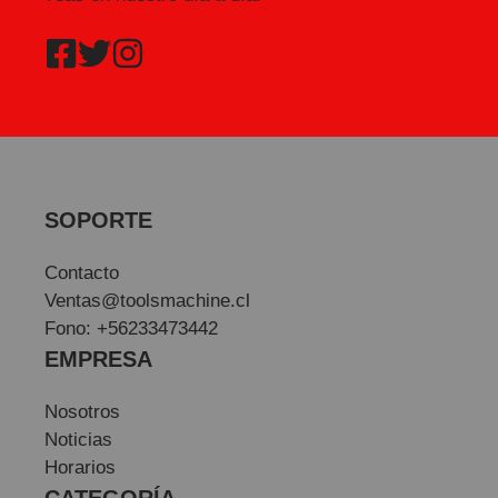
SOPORTE
Contacto
Ventas@toolsmachine.cl
Fono: +56233473442
EMPRESA
Nosotros
Noticias
Horarios