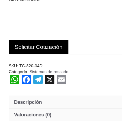
Solicitar Cotización
SKU:
TC-820-04D
Categoría:
Sistemas de roscado
W
F
T
X
E
h
a
el
m
at
c
e
ail
Descripción
s
e
gr
A
b
a
Valoraciones (0)
p
o
m