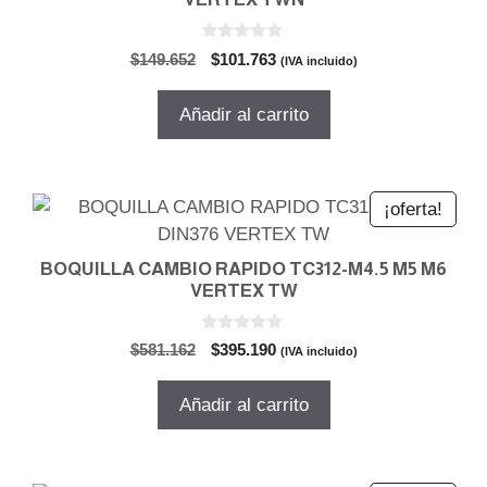
0
El
El
$
149.652
$
101.763
(IVA incluido)
d
precio
precio
e
5
original
actual
Añadir al carrito
era:
es:
$149.652.
$101.763.
¡oferta!
BOQUILLA CAMBIO RAPIDO TC312-M4.5 M5 M6
VERTEX TW
0
El
El
$
581.162
$
395.190
(IVA incluido)
d
precio
precio
e
5
original
actual
Añadir al carrito
era:
es:
$581.162.
$395.190.