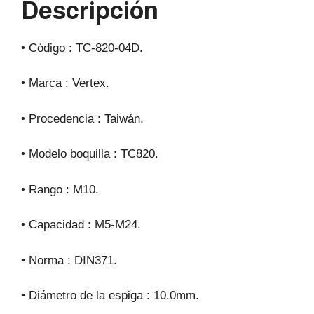
Descripción
p
o
k
• Código : TC-820-04D.
• Marca : Vertex.
• Procedencia : Taiwán.
• Modelo boquilla : TC820.
• Rango : M10.
• Capacidad : M5-M24.
• Norma : DIN371.
• Diámetro de la espiga : 10.0mm.