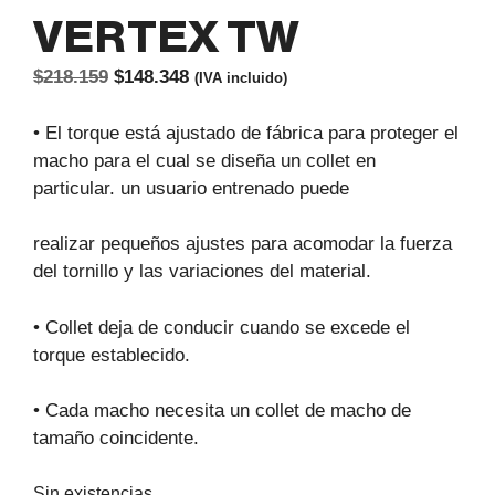
VERTEX TW
El
El
$
218.159
$
148.348
(IVA incluido)
precio
precio
original
actual
• El torque está ajustado de fábrica para proteger el
era:
es:
macho para el cual se diseña un collet en
$218.159.
$148.348.
particular. un usuario entrenado puede
realizar pequeños ajustes para acomodar la fuerza
del tornillo y las variaciones del material.
• Collet deja de conducir cuando se excede el
torque establecido.
• Cada macho necesita un collet de macho de
tamaño coincidente.
Sin existencias