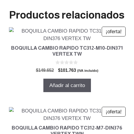
Productos relacionados
¡oferta!
BOQUILLA CAMBIO RAPIDO TC312-M10-DIN371
VERTEX TW
0
El
El
$
149.652
$
101.763
(IVA incluido)
d
precio
precio
e
5
original
actual
Añadir al carrito
era:
es:
$149.652.
$101.763.
¡oferta!
BOQUILLA CAMBIO RAPIDO TC312-M7-DIN376
VERTEX TWN