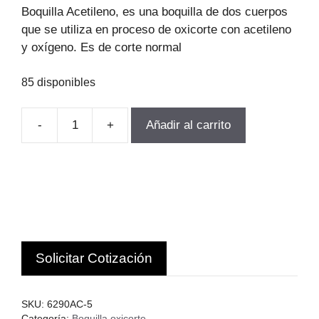
original
actual
Boquilla Acetileno, es una boquilla de dos cuerpos
era:
es:
que se utiliza en proceso de oxicorte con acetileno
$9.423.
$8.010.
y oxígeno. Es de corte normal
85 disponibles
-
+
Añadir al carrito
BOQUILLA
OXICORTE
HARRIS
ACETILENO
175-
250MM
UWE
Solicitar Cotización
cantidad
SKU:
6290AC-5
Categoría:
Boquilla oxicorte