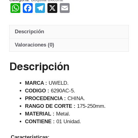
W
F
T
X
E
h
a
el
m
at
c
e
ail
Descripción
s
e
gr
A
b
a
Valoraciones (0)
p
o
m
Descripción
p
o
k
MARCA :
UWELD.
CODIGO :
6290AC-5.
PROCEDENCIA :
CHINA.
RANGO DE CORTE :
175-250mm.
MATERIAL :
Metal.
CONTIENE :
01 Unidad.
Características: