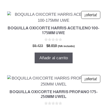
$8.350.
$7.097.
¡oferta!
BOQUILLA OXICORTE HARRIS ACETILENO 100-
175MM UWE
0
El
El
$
9.423
$
8.010
(IVA incluido)
d
precio
precio
e
5
original
actual
Añadir al carrito
era:
es:
$9.423.
$8.010.
¡oferta!
BOQUILLA OXICORTE HARRIS PROPANO 175-
250MM UWEL