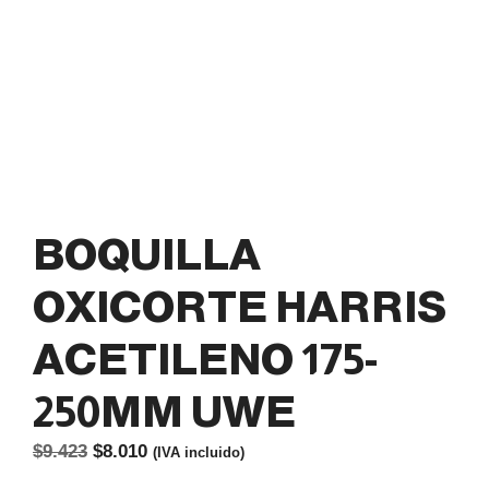
BOQUILLA
OXICORTE HARRIS
ACETILENO 175-
250MM UWE
El
El
$
9.423
$
8.010
(IVA incluido)
precio
precio