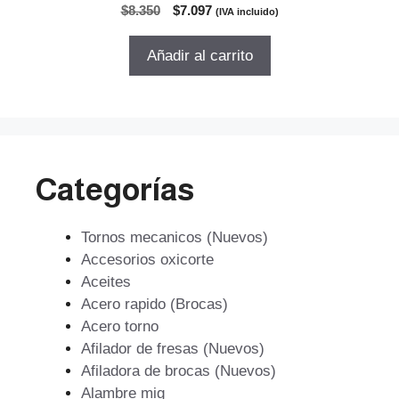
0
El
El
$
8.350
$
7.097
(IVA incluido)
d
precio
precio
e
5
original
actual
Añadir al carrito
era:
es:
$8.350.
$7.097.
Categorías
Tornos mecanicos (Nuevos)
Accesorios oxicorte
Aceites
Acero rapido (Brocas)
Acero torno
Afilador de fresas (Nuevos)
Afiladora de brocas (Nuevos)
Alambre mig