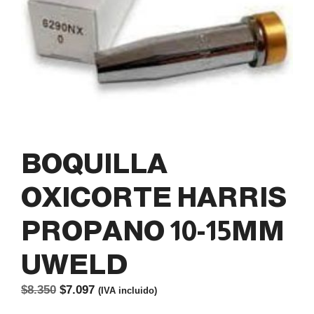
BOQUILLA
OXICORTE HARRIS
PROPANO 10-15MM
UWELD
El
El
$
8.350
$
7.097
(IVA incluido)
precio
precio