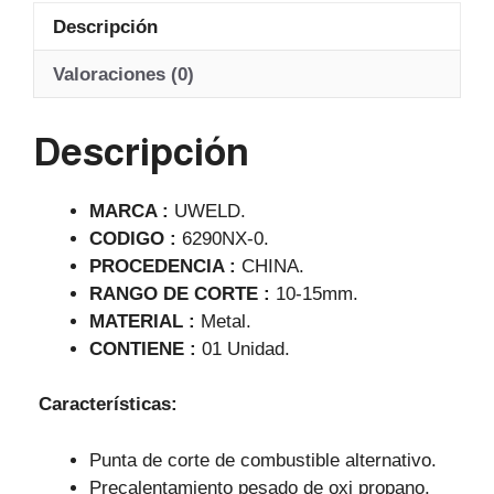
at
c
e
ail
Descripción
s
e
gr
A
b
a
Valoraciones (0)
p
o
m
Descripción
p
o
k
MARCA :
UWELD.
CODIGO :
6290NX-0.
PROCEDENCIA :
CHINA.
RANGO DE CORTE :
10-15mm.
MATERIAL :
Metal.
CONTIENE :
01 Unidad.
Características:
Punta de corte de combustible alternativo.
Precalentamiento pesado de oxi propano,