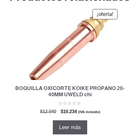
¡oferta!
BOQUILLA OXICORTE KOIKE PROPANO 20-
40MM UWELD chi
0
El
El
$
12.040
$
10.234
(IVA incluido)
d
precio
precio
e
5
original
actual
Leer más
era:
es:
$12.040.
$10.234.