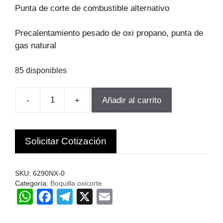
original
actual
Punta de corte de combustible alternativo
era:
es:
$8.350.
$7.097.
Precalentamiento pesado de oxi propano, punta de
gas natural
85 disponibles
-
+
Añadir al carrito
BOQUILLA
OXICORTE
HARRIS
Solicitar Cotización
PROPANO
10-
15MM
SKU:
6290NX-0
UWELD
Categoría:
Boquilla oxicorte
W
F
T
X
E
cantidad
h
a
el
m