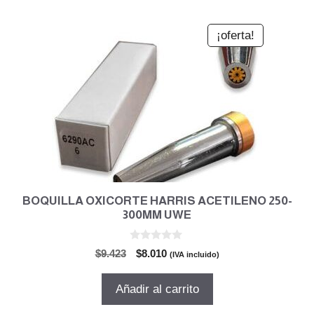
¡oferta!
BOQUILLA OXICORTE HARRIS ACETILENO 250-
300MM UWE
0
El
El
$
9.423
$
8.010
(IVA incluido)
d
precio
precio
e
5
original
actual
Añadir al carrito
era:
es:
$9.423.
$8.010.