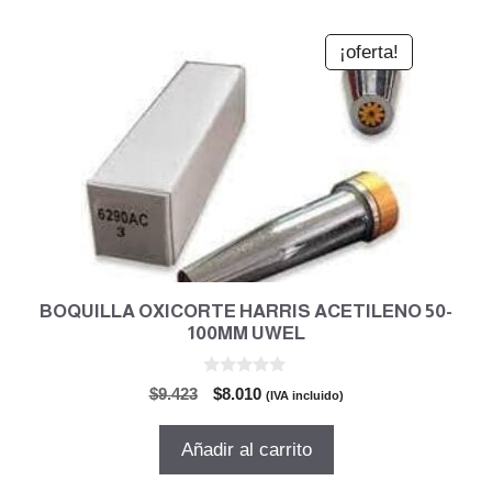
¡oferta!
BOQUILLA OXICORTE HARRIS ACETILENO 50-
100MM UWEL
0
El
El
$
9.423
$
8.010
(IVA incluido)
d
precio
precio
e
5
original
actual
Añadir al carrito
era:
es:
$9.423.
$8.010.