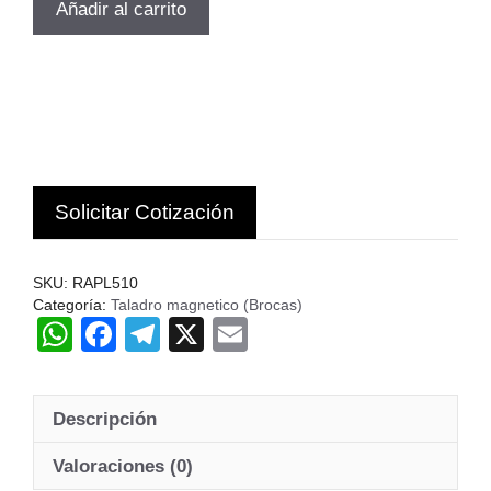
Añadir al carrito
ANULAR
HSS
D-
51.0MM
LARGO
50MM
RAPTOR
Solicitar Cotización
INGL
cantidad
SKU:
RAPL510
Categoría:
Taladro magnetico (Brocas)
W
F
T
X
E
h
a
el
m
at
c
e
ail
Descripción
s
e
gr
A
b
a
Valoraciones (0)