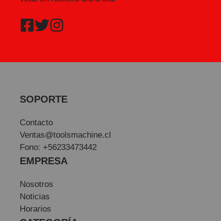
SOPORTE
Contacto
Ventas@toolsmachine.cl
Fono: +56233473442
EMPRESA
Nosotros
Noticias
Horarios