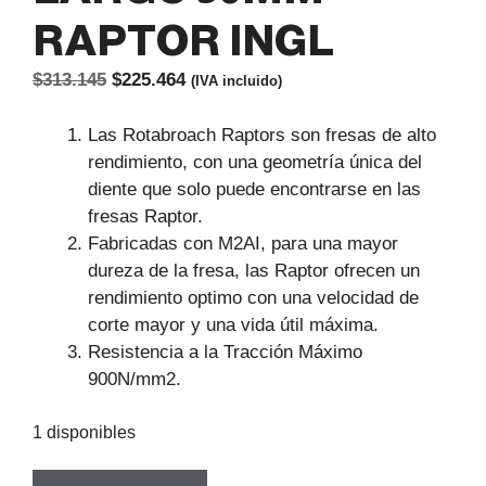
RAPTOR INGL
El
El
$
313.145
$
225.464
(IVA incluido)
precio
precio
original
actual
Las Rotabroach Raptors son fresas de alto
era:
es:
rendimiento, con una geometría única del
$313.145.
$225.464.
diente que solo puede encontrarse en las
fresas Raptor.
Fabricadas con M2AI, para una mayor
dureza de la fresa, las Raptor ofrecen un
rendimiento optimo con una velocidad de
corte mayor y una vida útil máxima.
Resistencia a la Tracción Máximo
900N/mm2.
1 disponibles
BROCA