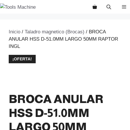
Saltar
M
al
contenido
Inicio
/
Taladro magnetico (Brocas)
/ BROCA
ANULAR HSS D-51.0MM LARGO 50MM RAPTOR
INGL
¡OFERTA!
BROCA ANULAR
HSS D-51.0MM
LARGO 50MM