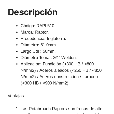
p
o
m
Descripción
p
o
k
Código: RAPL510.
Marca: Raptor.
Procedencia: Inglaterra.
Diámetro: 51.0mm.
Largo Útil : 50mm.
Diámetro Toma : 3⁄4” Weldon.
Aplicación: Fundición (<300 HB / <800
N/mm2) / Aceros aleados (<250 HB / <850
N/mm2) / Aceros construcción / carbono
(<300 HB / <900 N/mm2).
Ventajas
Las Rotabroach Raptors son fresas de alto