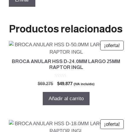
Productos relacionados
¡oferta!
BROCA ANULAR HSS D-24.0MM LARGO 25MM
RAPTOR INGL
0
El
El
$
69.275
$
49.877
(IVA incluido)
d
precio
precio
e
5
original
actual
Añadir al carrito
era:
es:
$69.275.
$49.877.
¡oferta!