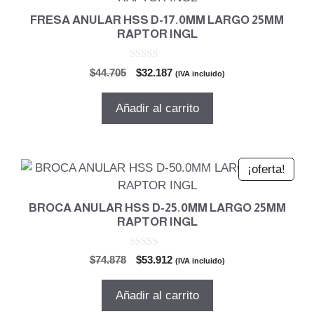
FRESA ANULAR HSS D-17.0MM LARGO 25MM
RAPTOR INGL
0
El
El
$
44.705
$
32.187
(IVA incluido)
d
precio
precio
e
5
original
actual
Añadir al carrito
era:
es:
$44.705.
$32.187.
¡oferta!
BROCA ANULAR HSS D-25.0MM LARGO 25MM
RAPTOR INGL
0
El
El
$
74.878
$
53.912
(IVA incluido)
d
precio
precio
e
5
original
actual
Añadir al carrito
era:
es: