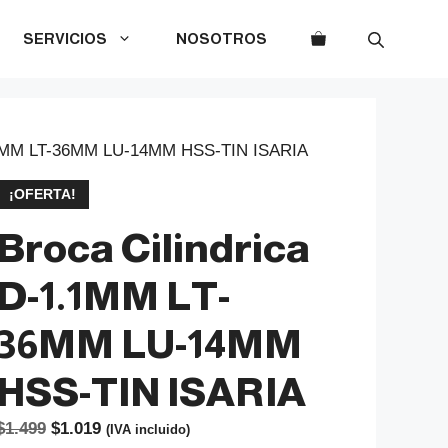
SERVICIOS
NOSOTROS
1.1MM LT-36MM LU-14MM HSS-TIN ISARIA
¡OFERTA!
Broca Cilindrica
D-1.1MM LT-
36MM LU-14MM
HSS-TIN ISARIA
El
El
$
1.499
$
1.019
(IVA incluido)