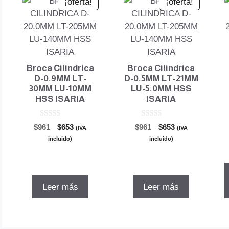
¡oferta!
¡oferta!
Broca Cilindrica
Broca Cilindrica
D-0.9MM LT-
D-0.5MM LT-21MM
30MM LU-10MM
LU-5.0MM HSS
HSS ISARIA
ISARIA
0
0
El
El
El
El
$
961
$
653
$
961
$
653
(IVA
(IVA
d
d
precio
precio
precio
precio
e
e
incluido)
incluido)
5
5
original
actual
original
actual
era:
es:
era:
es:
$961.
$653.
$961.
$653.
Leer más
Leer más