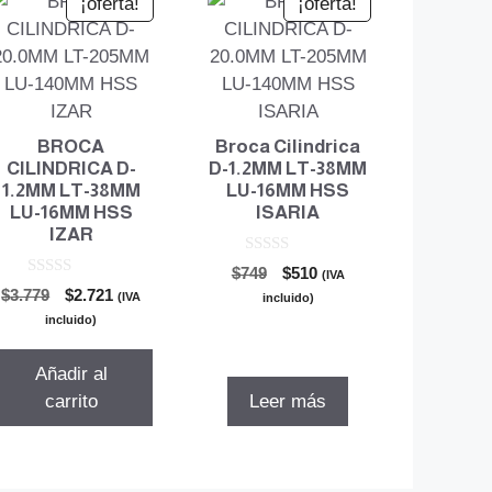
¡oferta!
¡oferta!
BROCA
Broca Cilindrica
CILINDRICA D-
D-1.2MM LT-38MM
1.2MM LT-38MM
LU-16MM HSS
LU-16MM HSS
ISARIA
IZAR
0
El
El
$
749
$
510
(IVA
d
0
El
El
$
3.779
$
2.721
precio
precio
e
(IVA
incluido)
d
5
precio
precio
original
actual
e
incluido)
5
original
actual
era:
es:
era:
es:
$749.
$510.
Añadir al
$3.779.
$2.721.
carrito
Leer más