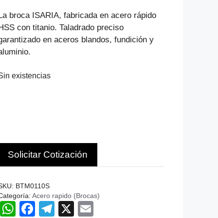
precio
precio
original
actual
La broca ISARIA, fabricada en acero rápido
era:
es:
HSS con titanio. Taladrado preciso
$1.499.
$1.019.
garantizado en aceros blandos, fundición y
aluminio.
Sin existencias
Solicitar Cotización
SKU:
BTM0110S
Categoría:
Acero rapido (Brocas)
W
F
T
X
E