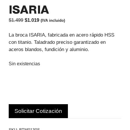
ISARIA
El
El
$
1.499
$
1.019
(IVA incluido)
precio
precio
original
actual
La broca ISARIA, fabricada en acero rápido HSS
era:
es:
con titanio. Taladrado preciso garantizado en
$1.499.
$1.019.
aceros blandos, fundición y aluminio.
Sin existencias
Solicitar Cotización
SKU:
BTM0130S