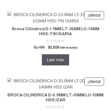
$961.
$653.
¡oferta!
Broca Cilindrica D-1.1MM LT-36MM LU-14MM
HSS-TIN ISARIA
0
El
El
$
1.499
$
1.019
(IVA incluido)
d
precio
precio
e
5
original
actual
Leer más
era:
es:
$1.499.
$1.019.
¡oferta!
BROCA CILINDRICA D-0.9MM LT-30MM LU-10MM
HSS IZAR