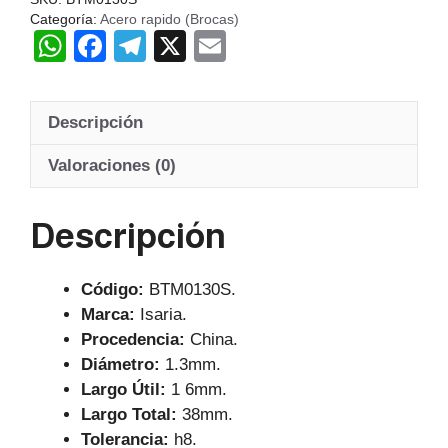
Categoría:
Acero rapido (Brocas)
W
F
T
X
E
h
a
el
m
at
c
e
ail
Descripción
s
e
gr
A
b
a
Valoraciones (0)
p
o
m
Descripción
p
o
k
Código:
BTM0130S.
Marca:
Isaria.
Procedencia:
China.
Diámetro:
1.3mm.
Largo Útil:
1 6mm.
Largo Total:
38mm.
Tolerancia:
h8.