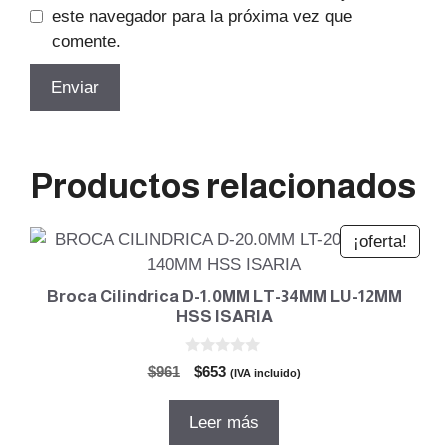
este navegador para la próxima vez que
comente.
Productos relacionados
¡oferta!
Broca Cilindrica D-1.0MM LT-34MM LU-12MM
HSS ISARIA
0
El
El
$
961
$
653
(IVA incluido)
d
precio
precio
e
5
original
actual
Leer más
era:
es: