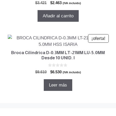
0
El
El
$
3.421
$
2.463
(IVA incluido)
d
precio
precio
e
5
original
actual
Añadir al carrito
era:
es:
$3.421.
$2.463.
¡oferta!
Broca Cilindrica D-0.3MM LT-21MM LU-5.0MM
Desde 10 UNID. I
0
El
El
$
9.610
$
6.530
(IVA incluido)
d
precio
precio
e
5
original
actual
Leer más
era:
es:
$9.610.
$6.530.