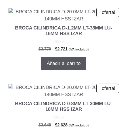
¡oferta!
BROCA CILINDRICA D-1.2MM LT-38MM LU-
16MM HSS IZAR
0
El
El
$
3.779
$
2.721
(IVA incluido)
d
precio
precio
e
5
original
actual
Añadir al carrito
era:
es:
$3.779.
$2.721.
¡oferta!
BROCA CILINDRICA D-0.8MM LT-30MM LU-
10MM HSS IZAR
0
El
El
$
3.649
$
2.628
(IVA incluido)