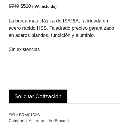
El
El
$
749
$
510
(IVA incluido)
precio
precio
original
actual
La broca más clásica de ISARIA, fabricada en
era:
es:
acero rápido HSS. Taladrado preciso garantizado
$749.
$510.
en aceros blandos, fundición y aluminio.
Sin existencias
Solicitar Cotización
SKU:
BRM0150S
Categoría:
Acero rapido (Brocas)