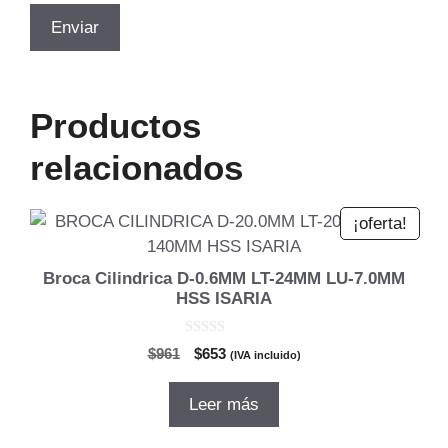
Productos
relacionados
¡oferta!
Broca Cilindrica D-0.6MM LT-24MM LU-7.0MM
HSS ISARIA
0
El
El
$
961
$
653
(IVA incluido)
d
precio
precio
e
5
original
actual
Leer más
era:
es:
$961.
$653.