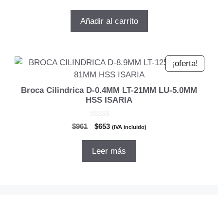
d
precio
precio
e
5
original
actual
Añadir al carrito
era:
es:
$3.649.
$2.628.
¡oferta!
Broca Cilindrica D-0.4MM LT-21MM LU-5.0MM
HSS ISARIA
0
El
El
$
961
$
653
(IVA incluido)
d
precio
precio
e
5
original
actual
Leer más
era:
es:
$961.
$653.