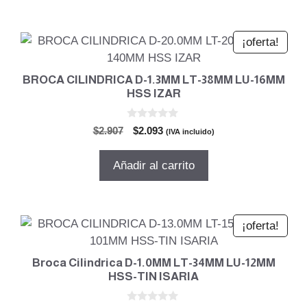
$3.779.
$2.721.
¡oferta!
BROCA CILINDRICA D-1.3MM LT-38MM LU-16MM
HSS IZAR
0
El
El
$
2.907
$
2.093
(IVA incluido)
d
precio
precio
e
5
original
actual
Añadir al carrito
era:
es:
$2.907.
$2.093.
¡oferta!
Broca Cilindrica D-1.0MM LT-34MM LU-12MM
HSS-TIN ISARIA