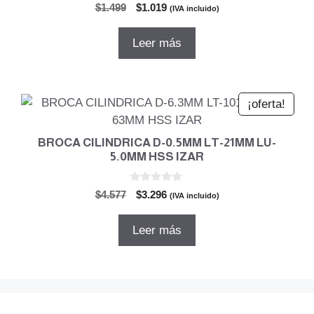
0
El
El
$
1.499
$
1.019
(IVA incluido)
d
precio
precio
e
5
original
actual
Leer más
era:
es:
$1.499.
$1.019.
¡oferta!
BROCA CILINDRICA D-0.5MM LT-21MM LU-
5.0MM HSS IZAR
0
El
El
$
4.577
$
3.296
(IVA incluido)
d
precio
precio
e
5
original
actual
Leer más
era:
es:
$4.577.
$3.296.