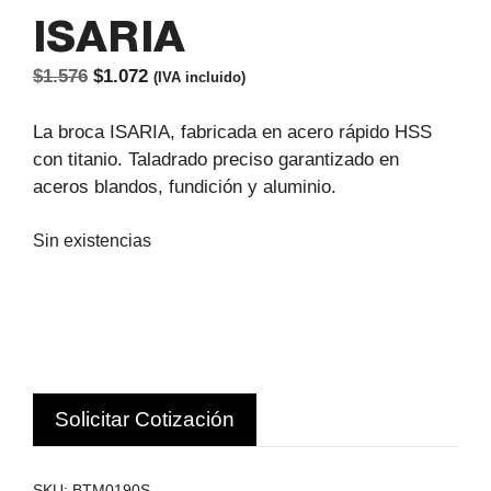
ISARIA
El
El
$
1.576
$
1.072
(IVA incluido)
precio
precio
original
actual
La broca ISARIA, fabricada en acero rápido HSS
era:
es:
con titanio. Taladrado preciso garantizado en
$1.576.
$1.072.
aceros blandos, fundición y aluminio.
Sin existencias
Solicitar Cotización
SKU:
BTM0190S