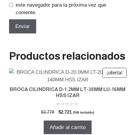
este navegador para la próxima vez que
comente.
Productos relacionados
¡oferta!
BROCA CILINDRICA D-1.2MM LT-38MM LU-16MM
HSS IZAR
0
El
El
$
3.779
$
2.721
(IVA incluido)
d
precio
precio
e
5
original
actual
Añadir al carrito
era:
es: