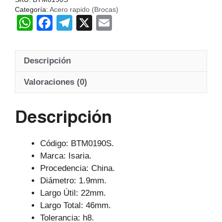
Categoría:
Acero rapido (Brocas)
W
F
T
X
E
h
a
el
m
at
c
e
ail
Descripción
s
e
gr
A
b
a
Valoraciones (0)
p
o
m
Descripción
p
o
k
Código: BTM0190S.
Marca: Isaria.
Procedencia: China.
Diámetro: 1.9mm.
Largo Útil: 22mm.
Largo Total: 46mm.
Tolerancia: h8.