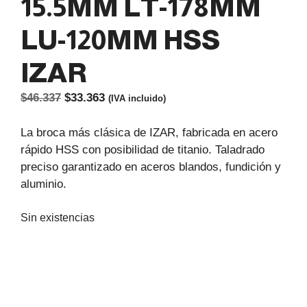
15.5MM LT-178MM
LU-120MM HSS
IZAR
El
El
$
46.337
$
33.363
(IVA incluido)
precio
precio
original
actual
La broca más clásica de IZAR, fabricada en acero
era:
es:
rápido HSS con posibilidad de titanio. Taladrado
$46.337.
$33.363.
preciso garantizado en aceros blandos, fundición y
aluminio.
Sin existencias