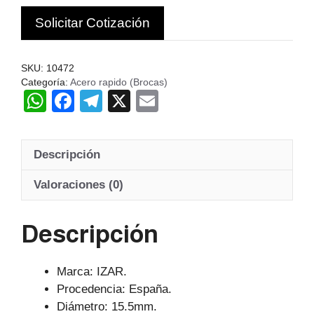
Solicitar Cotización
SKU:
10472
Categoría:
Acero rapido (Brocas)
W
F
T
X
E
h
a
el
m
at
c
e
ail
Descripción
s
e
gr
A
b
a
Valoraciones (0)
p
o
m
Descripción
p
o
k
Marca: IZAR.
Procedencia: España.
Diámetro: 15.5mm.