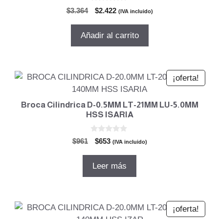
0
El
El
$
3.364
$
2.422
(IVA incluido)
d
precio
precio
e
5
original
actual
Añadir al carrito
era:
es:
$3.364.
$2.422.
¡oferta!
Broca Cilindrica D-0.5MM LT-21MM LU-5.0MM
HSS ISARIA
0
El
El
$
961
$
653
(IVA incluido)
d
precio
precio
e
5
original
actual
Leer más
era:
es:
$961.
$653.
¡oferta!