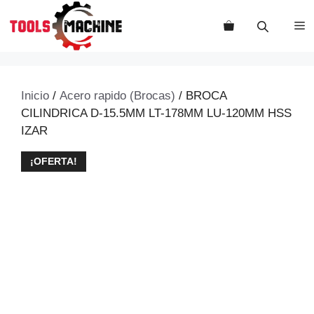
Saltar
al
M
contenido
Inicio
/
Acero rapido (Brocas)
/ BROCA
CILINDRICA D-15.5MM LT-178MM LU-120MM HSS
IZAR
¡OFERTA!