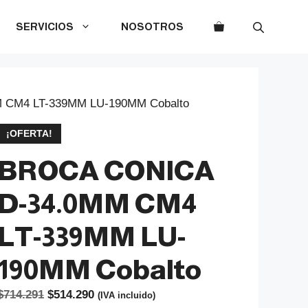
SERVICIOS
NOSOTROS
 CM4 LT-339MM LU-190MM Cobalto
¡OFERTA!
BROCA CONICA
D-34.0MM CM4
LT-339MM LU-
190MM Cobalto
El
El
$
714.291
$
514.290
(IVA incluido)