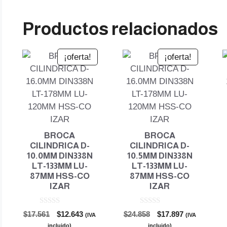
Productos relacionados
¡oferta!
¡oferta!
BROCA
BROCA
CILINDRICA D-
CILINDRICA D-
10.0MM DIN338N
10.5MM DIN338N
LT-133MM LU-
LT-133MM LU-
87MM HSS-CO
87MM HSS-CO
IZAR
IZAR
0
0
El
El
El
El
$
17.561
$
12.643
$
24.858
$
17.897
(IVA
(IVA
d
d
precio
precio
precio
precio
e
e
incluido)
incluido)