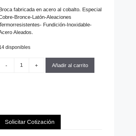
precio
precio
original
actual
Broca fabricada en acero al cobalto. Especial
era:
es:
Cobre-Bronce-Latón-Aleaciones
$714.291.
$514.290.
Termorresistentes- Fundición-Inoxidable-
Acero Aleados.
14 disponibles
Añadir al carrito
BROCA
CONICA
D-
34.0MM
CM4
LT-
339MM
Solicitar Cotización
LU-
190MM