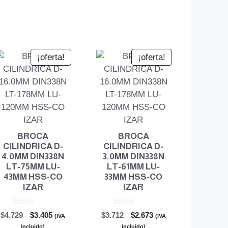
¡oferta!
¡oferta!
BROCA
BROCA
CILINDRICA D-
CILINDRICA D-
4.0MM DIN338N
3.0MM DIN338N
LT-75MM LU-
LT-61MM LU-
43MM HSS-CO
33MM HSS-CO
IZAR
IZAR
0
0
El
El
El
El
$
4.729
$
3.405
$
3.712
$
2.673
(IVA
(IVA
d
d
precio
precio
precio
precio
e
e
incluido)
incluido)