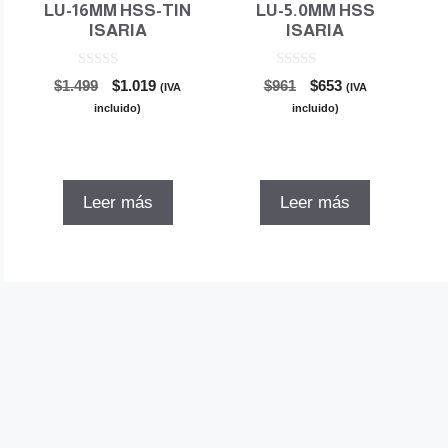
LU-16MM HSS-TIN
LU-5.0MM HSS
ISARIA
ISARIA
0
0
El
El
El
El
$
1.499
$
1.019
$
961
$
653
(IVA
(IVA
d
d
precio
precio
precio
precio
e
e
incluido)
incluido)
5
5
original
actual
original
actual
era:
es:
era:
es:
$1.499.
$1.019.
$961.
$653.
Leer más
Leer más