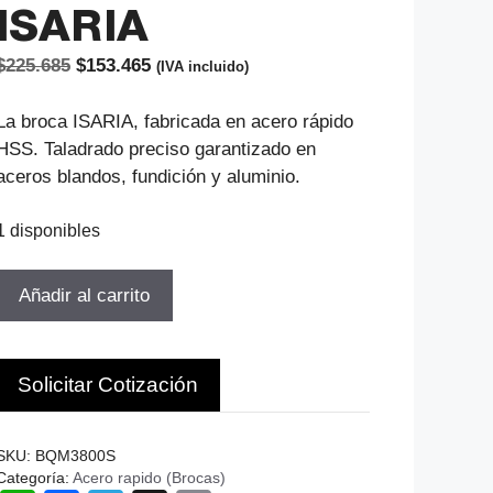
ISARIA
El
El
$
225.685
$
153.465
(IVA incluido)
precio
precio
original
actual
La broca ISARIA, fabricada en acero rápido
era:
es:
HSS. Taladrado preciso garantizado en
$225.685.
$153.465.
aceros blandos, fundición y aluminio.
1 disponibles
BROCA
Añadir al carrito
CONICA
D-
38.0MM
Solicitar Cotización
CM4
LT-
349MM
SKU:
BQM3800S
LU-
Categoría:
Acero rapido (Brocas)