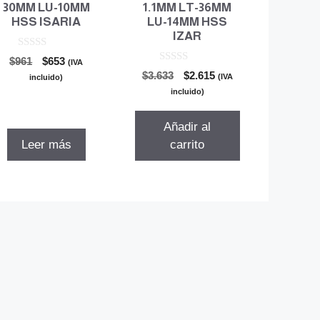
30MM LU-10MM
1.1MM LT-36MM
HSS ISARIA
LU-14MM HSS
IZAR
0
El
El
$
961
$
653
(IVA
d
0
El
El
precio
precio
$
3.633
$
2.615
e
(IVA
incluido)
d
5
precio
precio
original
actual
e
incluido)
5
original
actual
era:
es:
era:
es:
$961.
$653.
Añadir al
$3.633.
$2.615.
Leer más
carrito