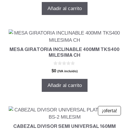
e
5
original
actual
Añadir al carrito
era:
es:
$397.465.
$286.175.
MESA GIRATORIA INCLINABLE 400MM TKS400
MILESIMA CH
0
$
0
(IVA incluido)
d
e
5
Añadir al carrito
¡oferta!
CABEZAL DIVISOR SEMI UNIVERSAL 160MM