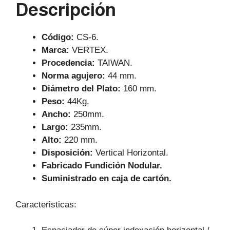
Descripción
p
o
k
Código
:
CS-6.
Marca:
VERTEX.
Procedencia:
TAIWAN.
Norma agujero:
44 mm.
Diámetro del Plato:
160 mm.
Peso:
44Kg.
Ancho:
250mm.
Largo:
235mm.
Alto:
220 mm.
Disposición:
Vertical Horizontal.
Fabricado Fundición Nodular.
Suministrado en caja de cartón.
Caracteristicas: