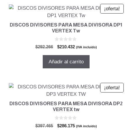
¡oferta!
DISCOS DIVISORES PARA MESA DIVISORA DP1
VERTEX Tw
0
El
El
$
292.266
$
210.432
(IVA incluido)
d
precio
precio
e
5
original
actual
Añadir al carrito
era:
es:
$292.266.
$210.432.
¡oferta!
DISCOS DIVISORES PARA MESA DIVISORA DP2
VERTEX tw
0
El
El
$
397.465
$
286.175
(IVA incluido)
d
precio
precio