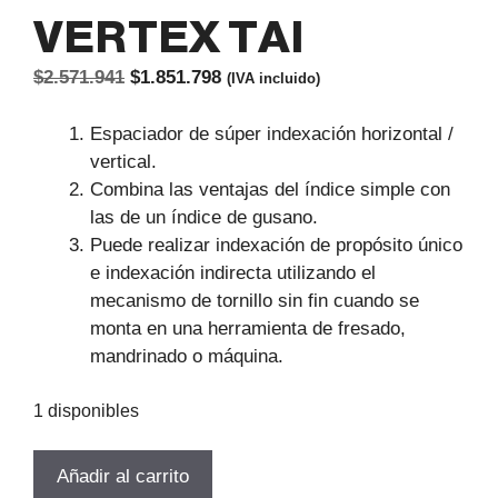
VERTEX TAI
El
El
$
2.571.941
$
1.851.798
(IVA incluido)
precio
precio
original
actual
Espaciador de súper indexación horizontal /
era:
es:
vertical.
$2.571.941.
$1.851.798.
Combina las ventajas del índice simple con
las de un índice de gusano.
Puede realizar indexación de propósito único
e indexación indirecta utilizando el
mecanismo de tornillo sin fin cuando se
monta en una herramienta de fresado,
mandrinado o máquina.
1 disponibles
CABEZAL
Añadir al carrito
DIVISOR