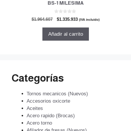
BS-1 MILESIMA
0
El
El
$
1.964.607
$
1.335.933
(IVA incluido)
d
precio
precio
e
5
original
actual
Añadir al carrito
era:
es:
$1.964.607.
$1.335.933.
Categorías
Tornos mecanicos (Nuevos)
Accesorios oxicorte
Aceites
Acero rapido (Brocas)
Acero torno
Afilador de fresas (Nuevos)