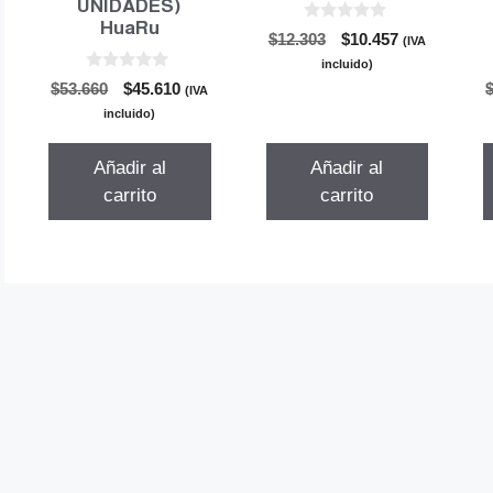
UNIDADES)
HuaRu
0
El
El
$
12.303
$
10.457
(IVA
d
precio
precio
e
incluido)
5
0
original
actual
El
El
$
53.660
$
45.610
(IVA
d
era:
es:
precio
precio
e
incluido)
5
$12.303.
$10.457.
original
actual
era:
es:
Añadir al
Añadir al
$53.660.
$45.610.
carrito
carrito