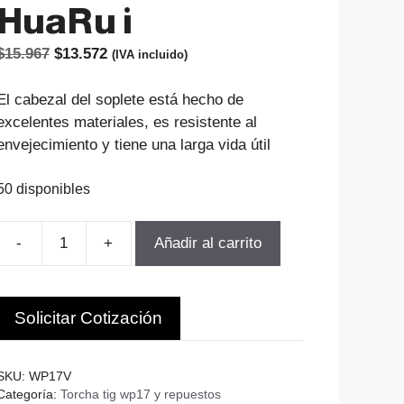
HuaRu i
El
El
$
15.967
$
13.572
(IVA incluido)
precio
precio
original
actual
El cabezal del soplete está hecho de
era:
es:
excelentes materiales, es resistente al
$15.967.
$13.572.
envejecimiento y tiene una larga vida útil
50 disponibles
-
+
Añadir al carrito
CABEZAL
TIG
RIGIDO
Solicitar Cotización
WP17
200Amp
CONECTOR
SKU:
WP17V
3/8
Categoría:
Torcha tig wp17 y repuestos