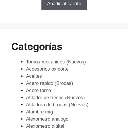
original
actual
Añadir al carrito
era:
es:
$772.170.
$656.344.
Categorías
Tornos mecanicos (Nuevos)
Accesorios oxicorte
Aceites
Acero rapido (Brocas)
Acero torno
Afilador de fresas (Nuevos)
Afiladora de brocas (Nuevos)
Alambre mig
Alexometro analogo
Alexometro digital