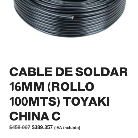
CABLE DE SOLDAR
16MM (ROLLO
100MTS) TOYAKI
CHINA C
El
El
$
458.067
$
389.357
(IVA incluido)
precio
precio