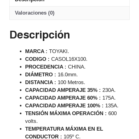
s
e
gr
A
b
a
Valoraciones (0)
p
o
m
Descripción
p
o
k
MARCA :
TOYAKI.
CODIGO :
CASOL16X100.
PROCEDENCIA :
CHINA.
DIÁMETRO :
16.0mm.
DISTANCIA :
100 Metros.
CAPACIDAD AMPERAJE 35% :
230A.
CAPACIDAD AMPERAJE 60% :
175A.
CAPACIDAD AMPERAJE 100% :
135A.
TENSIÓN MÁXIMA OPERACIÓN :
600
volts.
TEMPERATURA MÁXIMA EN EL
CONDUCTOR :
105º C.