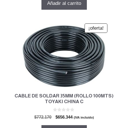
original
actual
Añadir al carrito
era:
es:
$1.279.969.
$1.087.974.
¡oferta!
CABLE DE SOLDAR 35MM (ROLLO 100MTS)
TOYAKI CHINA C
0
El
El
$
772.170
$
656.344
(IVA incluido)
d
precio
precio
e
5