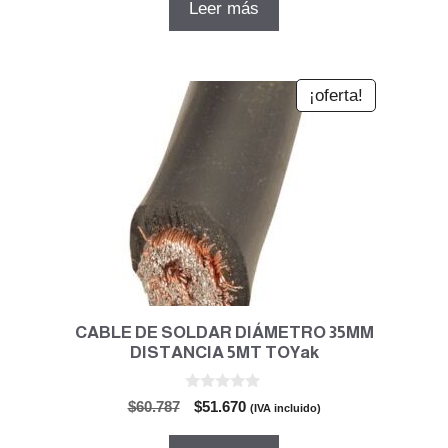
Leer más
era:
es:
$36.061.
$30.652.
¡oferta!
CABLE DE SOLDAR DIÁMETRO 35MM
DISTANCIA 5MT TOYak
0
El
El
$
60.787
$
51.670
(IVA incluido)
d
precio
precio
e
5