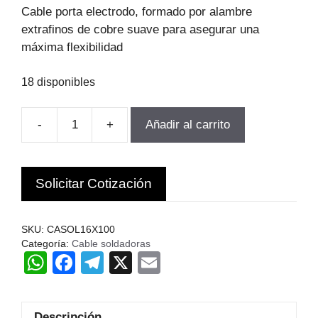
original
actual
Cable porta electrodo, formado por alambre
era:
es:
extrafinos de cobre suave para asegurar una
$458.067.
$389.357.
máxima flexibilidad
18 disponibles
-
+
Añadir al carrito
CABLE
DE
SOLDAR
Solicitar Cotización
16MM
(ROLLO
100MTS)
SKU:
CASOL16X100
TOYAKI
Categoría:
Cable soldadoras
W
F
T
X
E
CHINA
C
h
a
el
m
cantidad
at
c
e
ail
Descripción