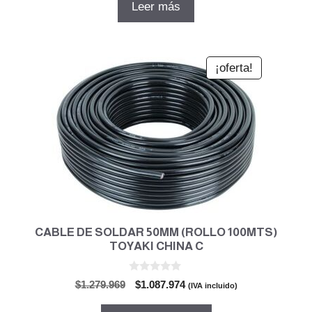
original
actual
Leer más
era:
es:
$60.787.
$51.670.
¡oferta!
CABLE DE SOLDAR 50MM (ROLLO 100MTS)
TOYAKI CHINA C
0
El
El
$
1.279.969
$
1.087.974
(IVA incluido)
d
precio
precio
e
5