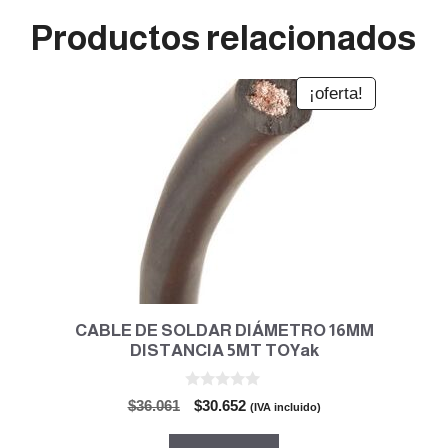
Productos relacionados
¡oferta!
CABLE DE SOLDAR DIÁMETRO 16MM
DISTANCIA 5MT TOYak
0
El
El
$
36.061
$
30.652
(IVA incluido)
d
precio
precio
e
5
original
actual