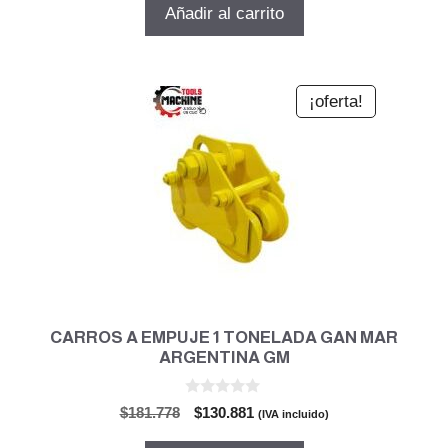
original
actual
Añadir al carrito
era:
es:
$131.433.
$94.632.
¡oferta!
CARROS A EMPUJE 1 TONELADA GAN MAR
ARGENTINA GM
0
El
El
$
181.778
$
130.881
(IVA incluido)
d
precio
precio
e