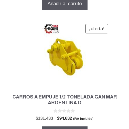
original
actual
Añadir al carrito
era:
es:
$320.564.
$230.806.
¡oferta!
CARROS A EMPUJE 1/2 TONELADA GAN MAR
ARGENTINA G
0
El
El
$
131.433
$
94.632
(IVA incluido)
d
precio
precio
e
5