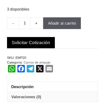
3 disponibles
-
+
Añadir al carrito
CARROS
A
EMPUJE
Solicitar Cotización
2
TONELADA
GAN
SKU:
EMP20
MAR
Categoría:
Carros de empuje
W
F
T
X
E
ARGENTINA
GM
h
a
el
m
cantidad
at
c
e
ail
Descripción
s
e
gr
A
b
a
Valoraciones (0)