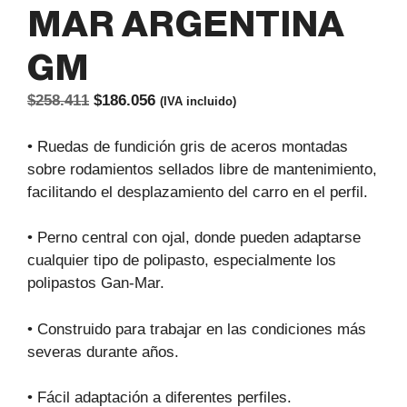
MAR ARGENTINA
GM
El
El
$
258.411
$
186.056
(IVA incluido)
precio
precio
original
actual
•
Ruedas de fundición gris de aceros montadas
era:
es:
sobre rodamientos sellados libre de mantenimiento,
$258.411.
$186.056.
facilitando el desplazamiento del carro en el perfil.
•
Perno central con ojal, donde pueden adaptarse
cualquier tipo de polipasto, especialmente los
polipastos Gan-Mar.
•
Construido para trabajar en las condiciones más
severas durante años.
•
Fácil adaptación a diferentes perfiles.