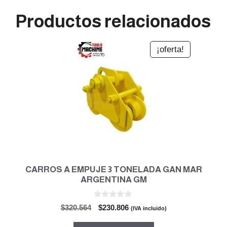
Productos relacionados
¡oferta!
CARROS A EMPUJE 3 TONELADA GAN MAR
ARGENTINA GM
0
El
El
$
320.564
$
230.806
(IVA incluido)
d
precio
precio
e
5