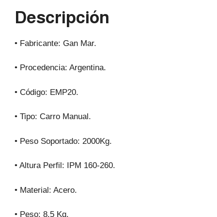
p
o
m
Descripción
p
o
k
• Fabricante: Gan Mar.
• Procedencia: Argentina.
• Código: EMP20.
• Tipo: Carro Manual.
• Peso Soportado: 2000Kg.
• Altura Perfil: IPM 160-260.
• Material: Acero.
• Peso: 8.5 Kg.