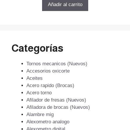
5
original
actual
Añadir al carrito
era:
es:
$181.778.
$130.881.
Categorías
Tornos mecanicos (Nuevos)
Accesorios oxicorte
Aceites
Acero rapido (Brocas)
Acero torno
Afilador de fresas (Nuevos)
Afiladora de brocas (Nuevos)
Alambre mig
Alexometro analogo
Alexometro digital