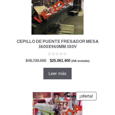
CEPILLO DE PUENTE FRESADOR MESA
3600X960MM 380V
0
El
El
$
48.730.500
$
25.061.400
(IVA incluido)
d
precio
precio
e
5
original
actual
Leer más
era:
es:
$48.730.500.
$25.061.400.
¡oferta!