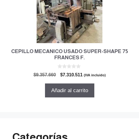
CEPILLO MECANICO USADO SUPER-SHAPE 75
FRANCES F.
0
El
El
$
9.357.660
$
7.310.511
(IVA incluido)
d
precio
precio
e
5
original
actual
Añadir al carrito
era:
es:
$9.357.660.
$7.310.511.
Categorías