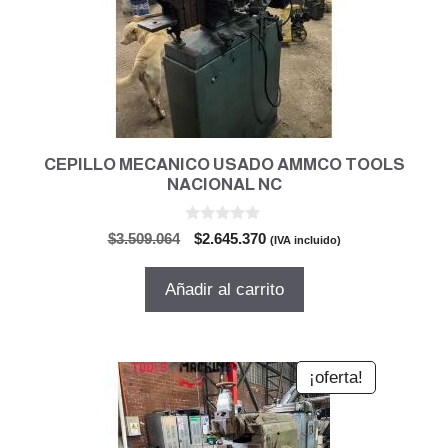
CEPILLO MECANICO USADO AMMCO TOOLS
NACIONAL NC
0
El
El
$
3.509.064
$
2.645.370
(IVA incluido)
d
precio
precio
e
5
original
actual
Añadir al carrito
era:
es:
$3.509.064.
$2.645.370.
¡oferta!