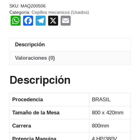
BRASIL
SKU:
MAQ200506
cantidad
Categoría:
Cepillos mecanicos (Usados)
W
F
T
X
E
h
a
el
m
at
c
e
ail
Descripción
s
e
gr
A
b
a
Valoraciones (0)
p
o
m
Descripción
p
o
k
Procedencia
BRASIL
Tamaño de la Mesa
800 x 420mm
Carrera
800mm
Potencia Maquina
4 HP/380V