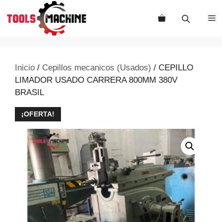
Saltar
al
M
contenido
Inicio
/
Cepillos mecanicos (Usados)
/ CEPILLO
LIMADOR USADO CARRERA 800MM 380V
BRASIL
¡OFERTA!