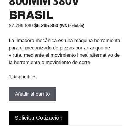
800MM 380V
BRASIL
El
El
$
7.796.880
$
6.265.350
(IVA incluido)
precio
precio
original
actual
La limadora mecánica es una máquina herramienta
era:
es:
para el mecanizado de piezas por arranque de
$7.796.880.
$6.265.350.
viruta, mediante el movimiento lineal alternativo de
la herramienta o movimiento de corte
1 disponibles
CEPILLO
Añadir al carrito
LIMADOR
USADO
CARRERA
Solicitar Cotización
800MM
380V