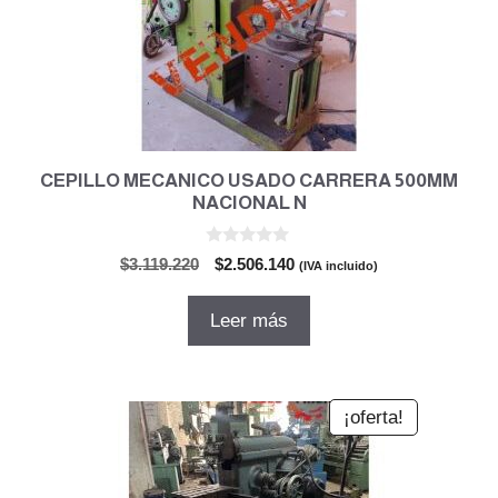
CEPILLO MECANICO USADO CARRERA 500MM
NACIONAL N
0
El
El
$
3.119.220
$
2.506.140
(IVA incluido)
d
precio
precio
e
5
original
actual
Leer más
era:
es:
$3.119.220.
$2.506.140.
¡oferta!